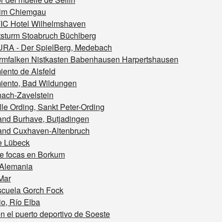
im Chiemgau
C Hotel Wilhelmshaven
tsturm Stoabruch Büchlberg
A - Der SpielBerg, Medebach
rmfalken Nistkasten Babenhausen Harpertshausen
ento de Alsfeld
iento, Bad Wildungen
nach-Zavelstein
le Ording, Sankt Peter-Ording
and Burhave, Butjadingen
and Cuxhaven-Altenbruch
e Lübeck
e focas en Borkum
 Alemania
Mar
scuela Gorch Fock
o, Río Elba
​en el puerto deportivo de Soeste