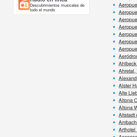
Aeropue
Descubrimientos musicales de
todo el mundo
Aeropue
Aeropuer
Aeropue
Aeropue
Aeropuer
Aeropue
Aeródro
Ahlbeck
Ahretal,
Alexande
Alster 
Alte Li
Altona 
Altona 
Altstadt
Ambache
Arthotel
Ascensor