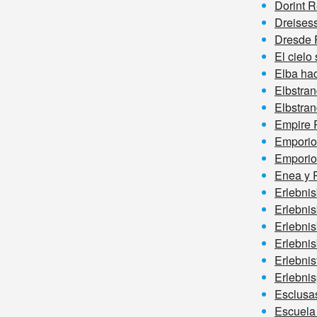
Dorint 
Dreises
Dresde 
El cielo
Elba ha
Elbstra
Elbstra
Empire 
Emporio
Emporio
Enea y R
Erlebni
Erlebni
Erlebni
Erlebni
Erlebnis
Erlebni
Esclusas
Escuela 