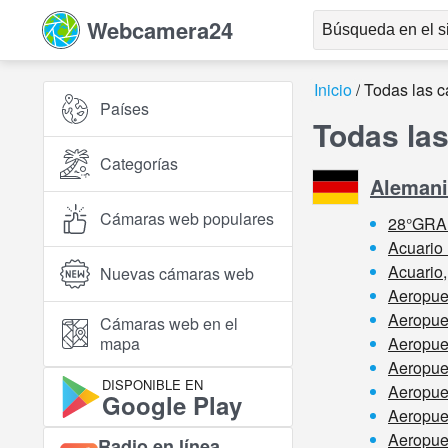
Webcamera24
Inicio
Todas las 
Países
Todas la
Categorías
Alemani
Cámaras web populares
28°GRA
Acuario
Acuario,
Nuevas cámaras web
Aeropue
Aeropue
Cámaras web en el
mapa
Aeropuer
Aeropuer
DISPONIBLE EN
Aeropuer
Google Play
Aeropue
Aeropue
Radio en línea