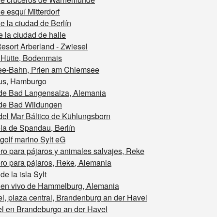
e esquí Mitterdorf
e la ciudad de Berlín
e la ciudad de halle
esort Arberland - Zwiesel
Hütte, Bodenmais
e-Bahn, Prien am Chiemsee
us, Hamburgo
de Bad Langensalza, Alemania
de Bad Wildungen
del Mar Báltico de Kühlungsborn
la de Spandau, Berlín
golf marino Sylt eG
o para pájaros y animales salvajes, Reke
o para pájaros, Reke, Alemania
e la isla Sylt
en vivo de Hammelburg, Alemania
l, plaza central, Brandenburg an der Havel
l en Brandeburgo an der Havel