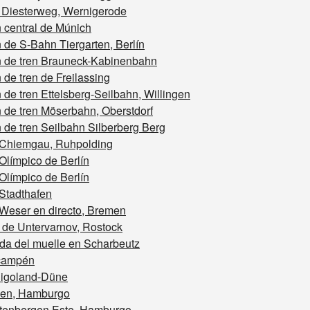
 Diesterweg, Wernigerode
 central de Múnich
 de S-Bahn Tiergarten, Berlín
n de tren Brauneck-Kabinenbahn
 de tren de Freilassing
 de tren Ettelsberg-Seilbahn, Willingen
 de tren Möserbahn, Oberstdorf
 de tren Seilbahn Silberberg Berg
 Chiemgau, Ruhpolding
Olímpico de Berlín
Olímpico de Berlín
Stadthafen
 Weser en directo, Bremen
 de Untervarnov, Rostock
da del muelle en Scharbeutz
 campén
ligoland-Düne
sen, Hamburgo
ttenbergen Este, Hamburgo