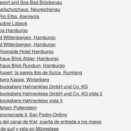
Resort and Spa Bad Brückenau
selschutzhaus, Neureichenau
Río Elba, Alemania
 sobre Lübeck
cia Hamburgo
nd Wittenbergen, Hamburgo
nd Wittenbergen, Hamburgo
Riverside Hotel Hamburgo
haus Blick Alster, Hamburgo
haus Blick Rundum, Hamburgo
upert, la pareja Ibis de Suiza, Rumlang
sberg Kappe, Winterberg
sbocksberg Hahnenklee GmbH und Co. KG
sbocksberg Hahnenklee GmbH und Co. KG vista 2
sbocksberg Hahnenklee vista 3
felsen Pottenstein
spromenade II, San Pedro-Ording
 del canal de Kiel, puerta de entrada a los mares
de surf y vela en Müggelsee