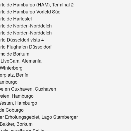
rto de Hamburgo (HAM), Terminal 2
rto de Hamburgo Vorfeld Süd
to de Harlesiel
rto de Norden-Norddeich
rto de Norden-Norddeich
to Düsseldorf vista 4
rto Flughafen Düsseldorf
mo de Borkum
 LiveCam, Alemania
 Winterberg
rplatz, Berlín
Hamburgo
ebe en Cuxhaven, Cuxhaven
Osten, Hamburgo
Westen, Hamburgo
 de Coburgo
r Erholungsgebiet, Lago Starnberger
 Bakker, Borkum
 del muelle de Sellin