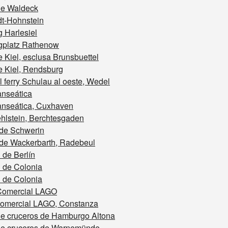
ne Waldeck
dt-Hohnstein
 Harlesiel
platz Rathenow
 Kiel, esclusa Brunsbuettel
e Kiel, Rendsburg
 ferry Schulau al oeste, Wedel
nseática
nseática, Cuxhaven
hlstein, Berchtesgaden
 de Schwerin
 de Wackerbarth, Radebeul
 de Berlín
l de Colonia
l de Colonia
Comercial LAGO
comercial LAGO, Constanza
de cruceros de Hamburgo Altona
de cruceros de Warnemünde