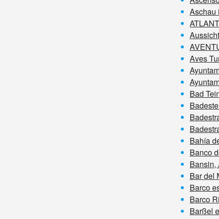
Aschau 
ATLANTI
Aussich
AVENTUR
Aves Tu
Ayuntami
Ayuntam
Bad Tei
Badestel
Badestr
Badestr
Bahía d
Banco d
Bansin,
Bar del 
Barco e
Barco Ri
Barßel ​