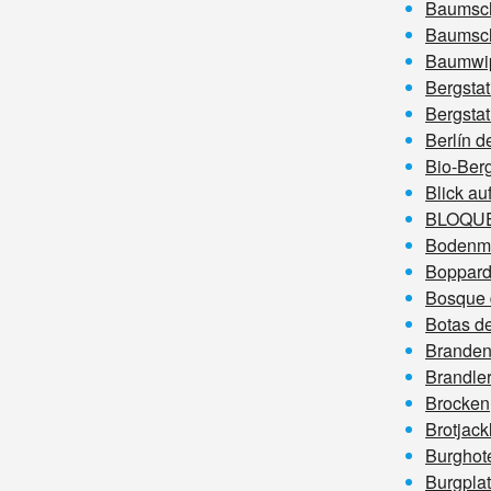
Baumsc
Baumsc
Baumwip
Bergsta
Bergsta
Berlín 
Bio-Berg
Blick a
BLOQU
Bodenma
Boppard
Bosque 
Botas de
Branden
Brandle
Brocken
Brotjack
Burghot
Burgplat