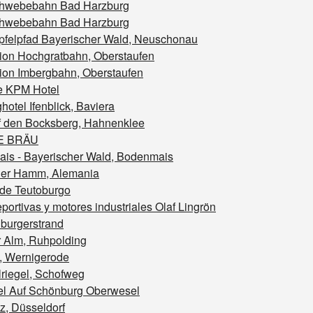
hwebebahn Bad Harzburg
hwebebahn Bad Harzburg
felpfad Bayerischer Wald, Neuschonau
tion Hochgratbahn, Oberstaufen
tion Imbergbahn, Oberstaufen
de KPM Hotel
hotel Ifenblick, Baviera
uf den Bocksberg, Hahnenklee
E BRÄU
is - Bayerischer Wald, Bodenmais
er Hamm, Alemania
de Teutoburgo
portivas y motores industriales Olaf Lingrön
burgerstrand
r Alm, Ruhpolding
, Wernigerode
lriegel, Schofweg
el Auf Schönburg Oberwesel
z, Düsseldorf