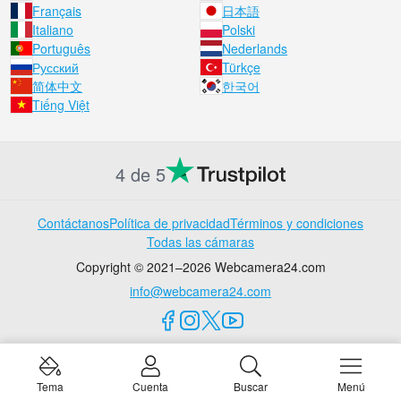
Français
日本語
Italiano
Polski
Português
Nederlands
Русский
Türkçe
简体中文
한국어
Tiếng Việt
4 de 5
Contáctanos
Política de privacidad
Términos y condiciones
Todas las cámaras
Copyright © 2021–2026 Webcamera24.com
info@webcamera24.com
Tema
Cuenta
Buscar
Menú