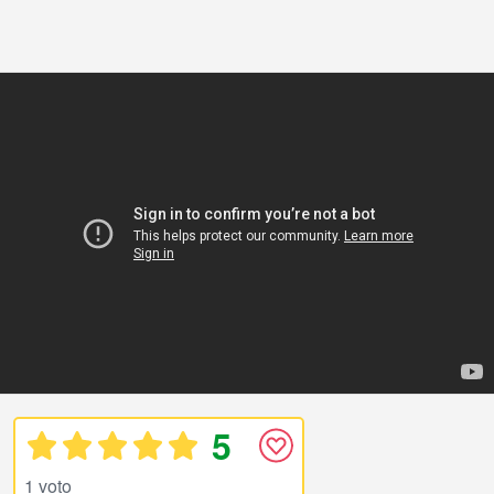
5
1 voto