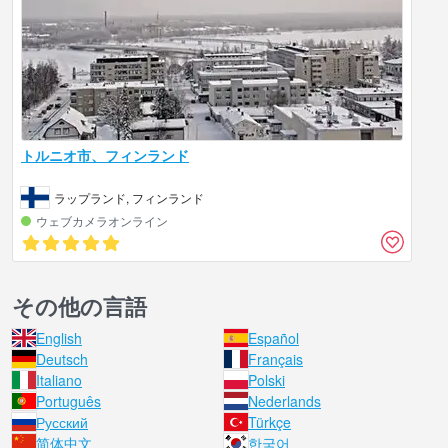
トルニオ市、フィンランド
ラップランド, フィンランド
ウェブカメラオンライン
その他の言語
English
Español
Deutsch
Français
Italiano
Polski
Português
Nederlands
Русский
Türkçe
简体中文
한국어