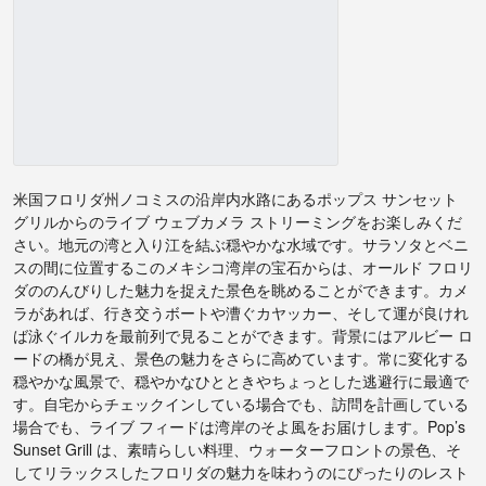
米国フロリダ州ノコミスの沿岸内水路にあるポップス サンセット
グリルからのライブ ウェブカメラ ストリーミングをお楽しみくだ
さい。地元の湾と入り江を結ぶ穏やかな水域です。サラソタとベニ
スの間に位置するこのメキシコ湾岸の宝石からは、オールド フロリ
ダののんびりした魅力を捉えた景色を眺めることができます。カメ
ラがあれば、行き交うボートや漕ぐカヤッカー、そして運が良けれ
ば泳ぐイルカを最前列で見ることができます。背景にはアルビー ロ
ードの橋が見え、景色の魅力をさらに高めています。常に変化する
穏やかな風景で、穏やかなひとときやちょっとした逃避行に最適で
す。自宅からチェックインしている場合でも、訪問を計画している
場合でも、ライブ フィードは湾岸のそよ風をお届けします。Pop’s
Sunset Grill は、素晴らしい料理、ウォーターフロントの景色、そ
してリラックスしたフロリダの魅力を味わうのにぴったりのレスト