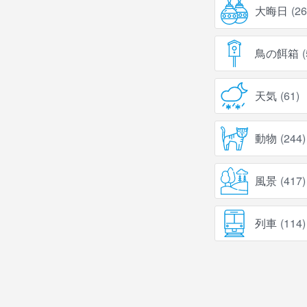
大晦日
(
26
鳥の餌箱
(
天気
(
61
)
動物
(
244
)
風景
(
417
)
列車
(
114
)