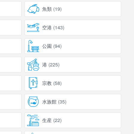
魚類
(
19
)
空港
(
143
)
公園
(
94
)
港
(
225
)
宗教
(
58
)
水族館
(
35
)
生産
(
22
)