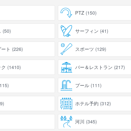
PTZ
(
150
)
ス
(
50
)
サーフィン
(
41
)
ゾート
(
226
)
スポーツ
(
129
)
ック
(
1410
)
バー＆レストラン
(
217
)
115
)
プール
(
111
)
9
)
ホテル予約
(
312
)
河川
(
345
)