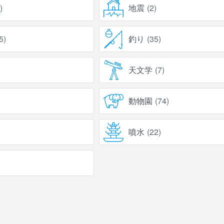
)
地震
(
2
)
5
)
釣り
(
35
)
天文学
(
7
)
動物園
(
74
)
噴水
(
22
)