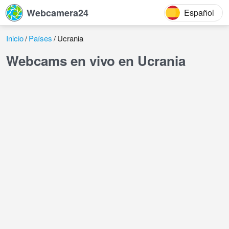
Webcamera24
Español
Inicio
Países
Ucrania
Webcams en vivo en Ucrania