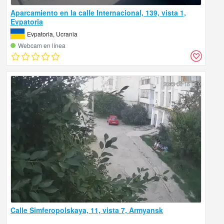
Aparcamiento en la calle Internacional, 139, vista 1,
Evpatoria
Evpatoria, Ucrania
Webcam en línea
Calle Simferopolskaya, 11, vista 7, Armyansk