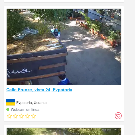
Calle Frunze, vista 24, Evpatoria
Evpatoria, Ucrania
Webcam en línea