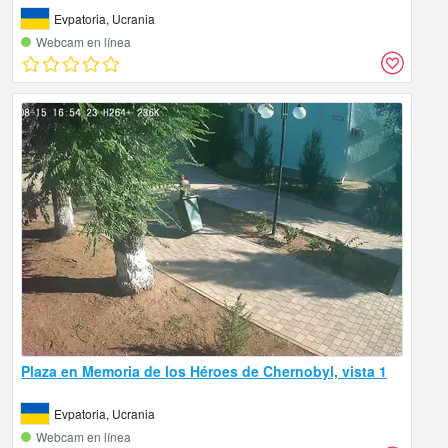
Evpatoria, Ucrania
Webcam en línea
Plaza en Memoria de los Héroes de Chernobyl, vista 1
Evpatoria, Ucrania
Webcam en línea