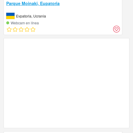
Parque Moinaki, Eupatoria
Evpatoria, Ucrania
Webcam en línea