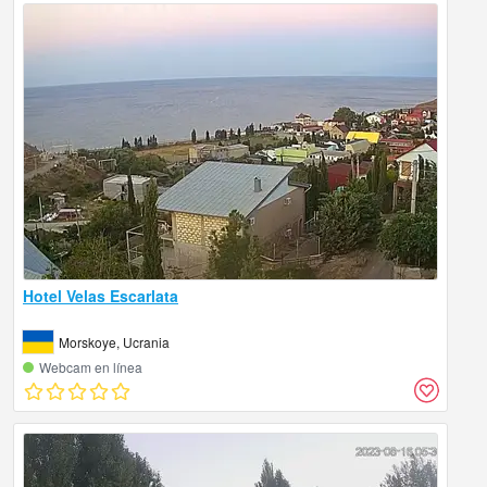
Hotel Velas Escarlata
Morskoye, Ucrania
Webcam en línea