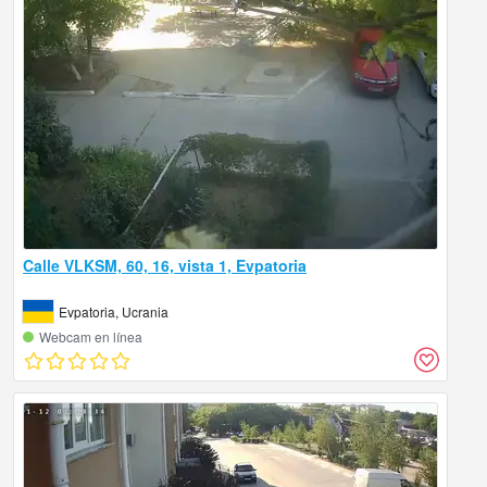
Calle VLKSM, 60, 16, vista 1, Evpatoria
Evpatoria, Ucrania
Webcam en línea