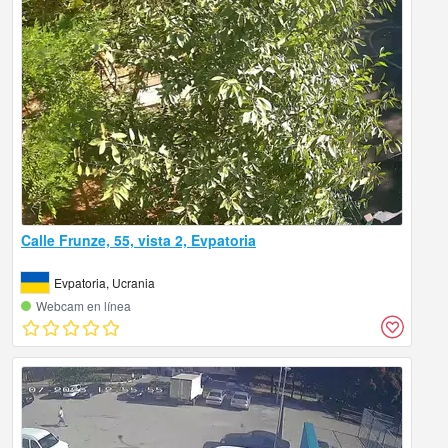
Calle Frunze, 55, vista 2, Evpatoria
Evpatoria, Ucrania
Webcam en línea