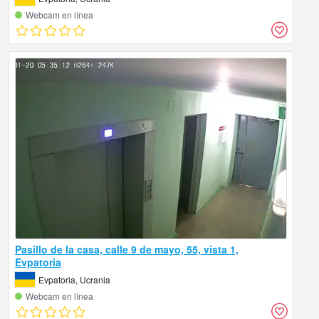
Webcam en línea
Pasillo de la casa, calle 9 de mayo, 55, vista 1,
Evpatoria
Evpatoria, Ucrania
Webcam en línea