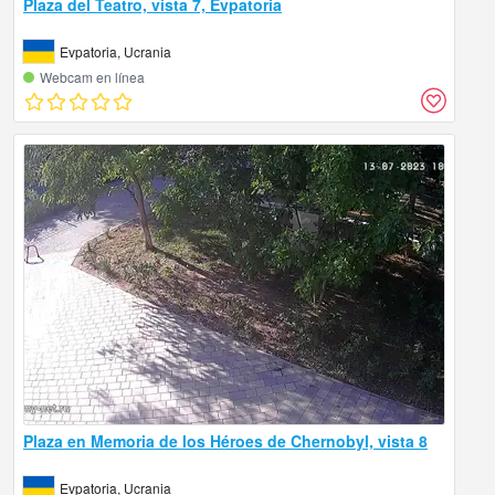
Plaza del Teatro, vista 7, Evpatoria
Evpatoria, Ucrania
Webcam en línea
Plaza en Memoria de los Héroes de Chernobyl, vista 8
Evpatoria, Ucrania