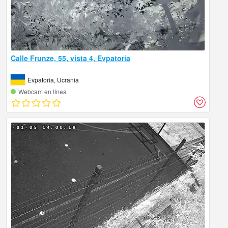
Calle Frunze, 55, vista 4, Evpatoria
Evpatoria, Ucrania
Webcam en línea