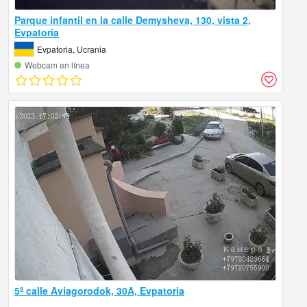
Parque infantil en la calle Demysheva, 130, vista 2,
Evpatoria
Evpatoria, Ucrania
Webcam en línea
5ª calle Aviagorodok, 30A, Evpatoria