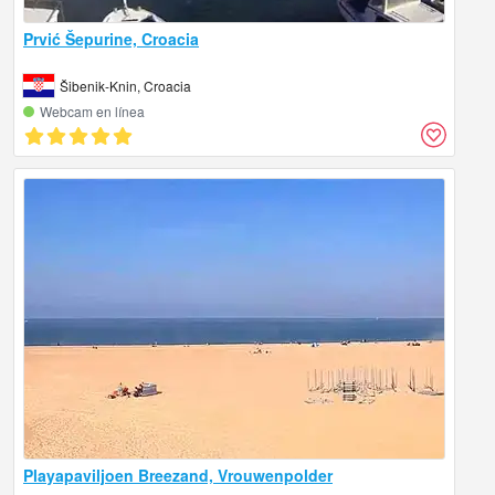
Prvić Šepurine, Croacia
Šibenik-Knin, Croacia
Webcam en línea
Playapaviljoen Breezand, Vrouwenpolder