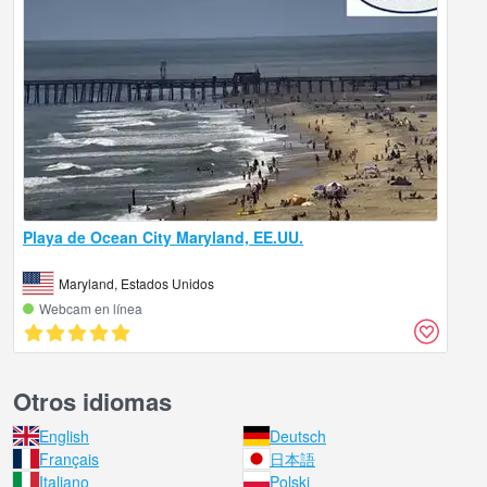
Playa de Ocean City Maryland, EE.UU.
Maryland, Estados Unidos
Webcam en línea
Otros idiomas
English
Deutsch
Français
日本語
Italiano
Polski