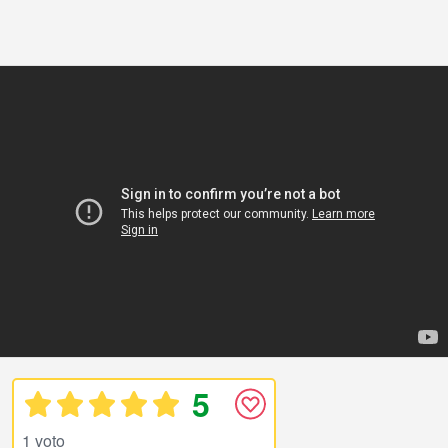
5
1 voto