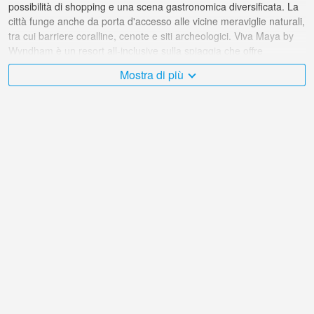
possibilità di shopping e una scena gastronomica diversificata. La
città funge anche da porta d'accesso alle vicine meraviglie naturali,
tra cui barriere coralline, cenote e siti archeologici. Viva Maya by
Wyndham è un resort all-inclusive sulla spiaggia che offre
sistemazioni confortevoli, diversi punti di ristoro, piscine e attività
Mostra di più
per ospiti di tutte le età. La sua posizione fronte mare lo rende una
base eccellente da cui esplorare la Riviera Maya. Per trovare
l'ubicazione del resort, consulta la nostra mappa interattiva più in
basso nella pagina.