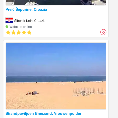
Prvić Šepurine, Croazia
Šibenik-Knin, Croazia
Webcam online
Strandpaviljoen Breezand, Vrouwenpolder