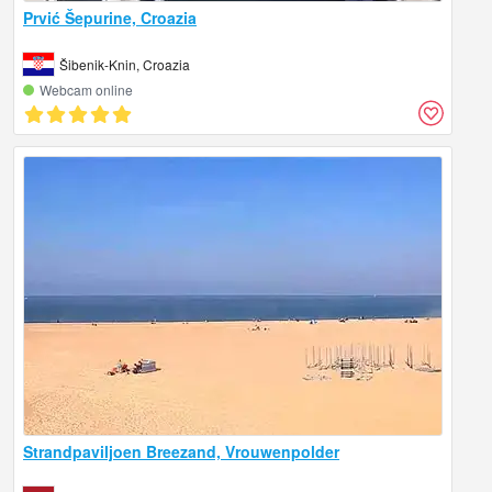
Prvić Šepurine, Croazia
Šibenik-Knin, Croazia
Webcam online
Strandpaviljoen Breezand, Vrouwenpolder