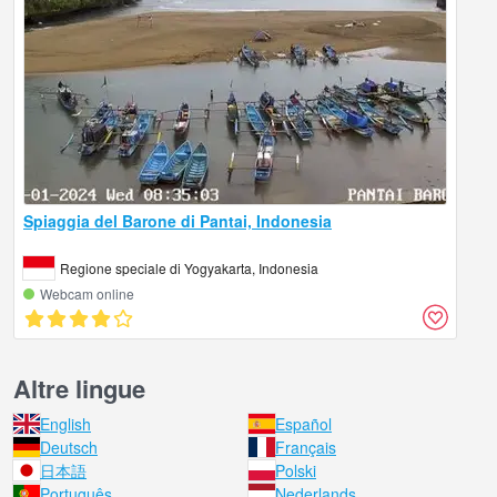
Spiaggia del Barone di Pantai, Indonesia
Regione speciale di Yogyakarta, Indonesia
Webcam online
Altre lingue
English
Español
Deutsch
Français
日本語
Polski
Português
Nederlands