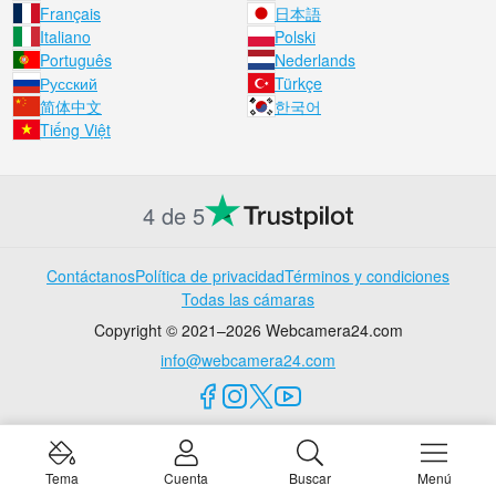
Français
日本語
Italiano
Polski
Português
Nederlands
Русский
Türkçe
简体中文
한국어
Tiếng Việt
4 de 5
Contáctanos
Política de privacidad
Términos y condiciones
Todas las cámaras
Copyright © 2021–2026 Webcamera24.com
info@webcamera24.com
Tema
Cuenta
Buscar
Menú