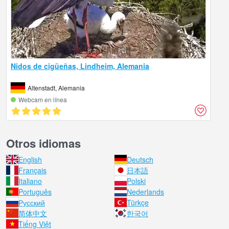
Nidos de cigüeñas, Lindheim, Alemania
Altenstadt, Alemania
Webcam en línea
Otros idiomas
English
Deutsch
Français
日本語
Italiano
Polski
Português
Nederlands
Русский
Türkçe
简体中文
한국어
Tiếng Việt