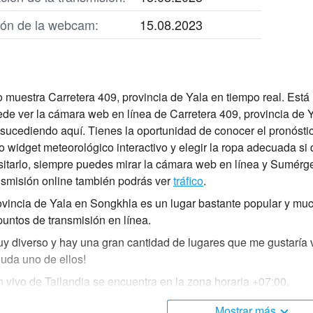
ción de la webcam:
15.08.2023
 muestra Carretera 409, provincia de Yala en tiempo real. Está
ede ver la cámara web en línea de Carretera 409, provincia de 
 sucediendo aquí. Tienes la oportunidad de conocer el pronóstic
 widget meteorológico interactivo y elegir la ropa adecuada si qu
sitarlo, siempre puedes mirar la cámara web en línea y Sumérge
nsmisión online también podrás ver
tráfico
.
ovincia de Yala en Songkhla es un lugar bastante popular y muc
untos de transmisión en línea.
uy diverso y hay una gran cantidad de lugares que me gustaría vi
uda uno de ellos!
vivo de Tailandia se encuentra en la zona horaria +07:00.
Mostrar más