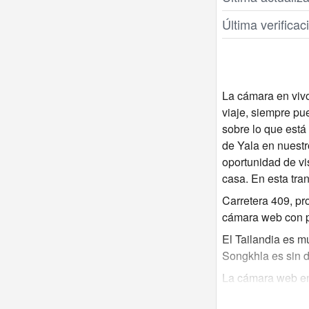
Última verifica
La cámara en vivo
viaje, siempre pu
sobre lo que está
de Yala en nuestro
oportunidad de vi
casa. En esta tra
Carretera 409, pr
cámara web con p
El Tailandia es m
Songkhla es sin d
La cámara web en 