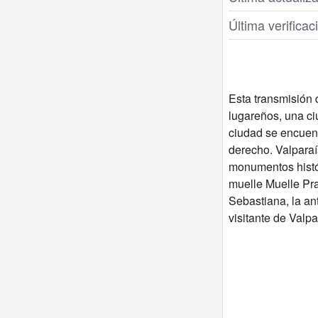
Última verifica
Esta transmisión 
lugareños, una ci
ciudad se encuent
derecho. Valparaí
monumentos históri
muelle Muelle Pra
Sebastiana, la an
visitante de Valp