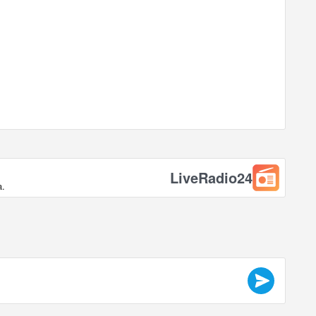
LiveRadio24
a.