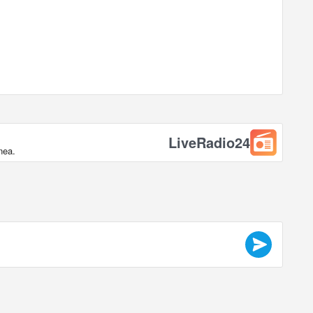
LiveRadio24
nea.