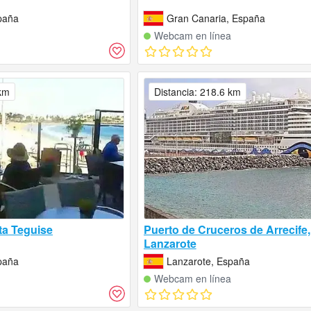
paña
Gran Canaria, España
Webcam en línea
 km
Distancia: 218.6 km
ta Teguise
Puerto de Cruceros de Arrecife,
Lanzarote
paña
Lanzarote, España
Webcam en línea