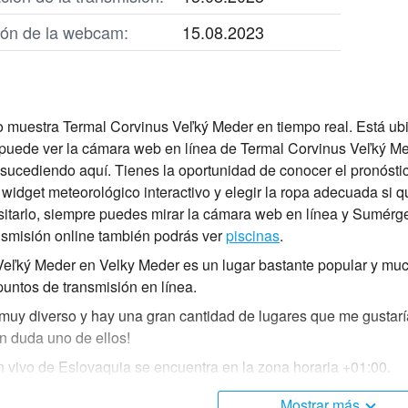
ción de la webcam:
15.08.2023
 muestra Termal Corvinus Veľký Meder en tiempo real. Está ub
 puede ver la cámara web en línea de Termal Corvinus Veľký Me
 sucediendo aquí. Tienes la oportunidad de conocer el pronósti
idget meteorológico interactivo y elegir la ropa adecuada si quie
sitarlo, siempre puedes mirar la cámara web en línea y Sumérge
nsmisión online también podrás ver
piscinas
.
eľký Meder en Velky Meder es un lugar bastante popular y much
untos de transmisión en línea.
muy diverso y hay una gran cantidad de lugares que me gustaría
n duda uno de ellos!
vivo de Eslovaquia se encuentra en la zona horaria +01:00.
Mostrar más