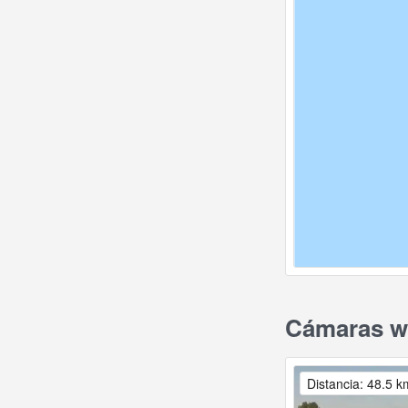
Cámaras we
Distancia: 48.5 k