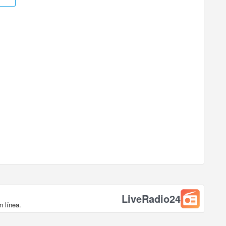
LiveRadio24
 línea.