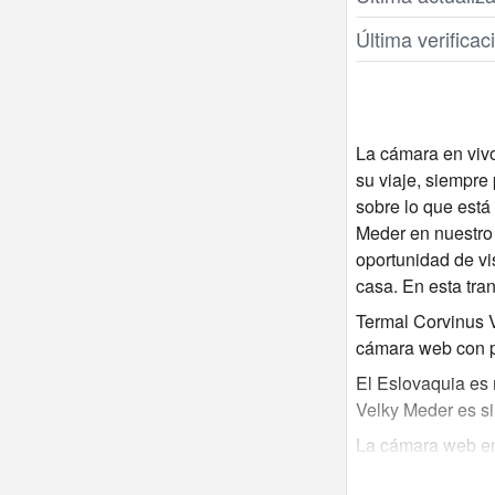
Última verifica
La cámara en vivo
su viaje, siempre
sobre lo que está
Meder en nuestro w
oportunidad de vi
casa. En esta tra
Termal Corvinus V
cámara web con p
El Eslovaquia es 
Velky Meder es si
La cámara web en 