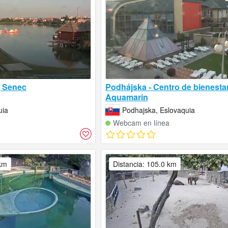
, Senec
Podhájska - Centro de bienesta
Aquamarin
uia
Podhajska, Eslovaquia
Webcam en línea
 km
Distancia: 105.0 km