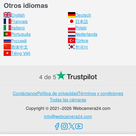
Otros idiomas
English
Deutsch
Français
日本語
Italiano
Polski
Português
Nederlands
Русский
Türkçe
简体中文
한국어
Tiếng Việt
4 de 5
Contáctanos
Política de privacidad
Términos y condiciones
Todas las cámaras
Copyright © 2021–2026 Webcamera24.com
info@webcamera24.com