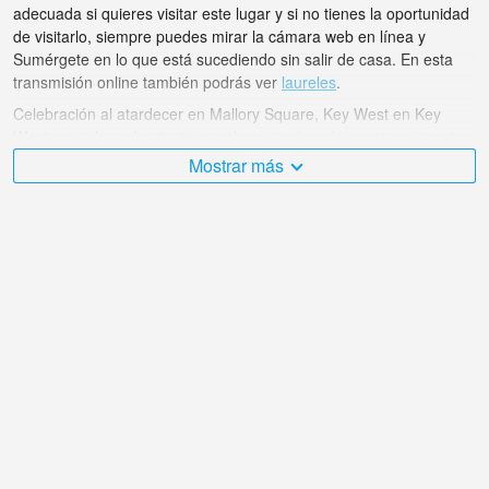
adecuada si quieres visitar este lugar y si no tienes la oportunidad
de visitarlo, siempre puedes mirar la cámara web en línea y
Sumérgete en lo que está sucediendo sin salir de casa. En esta
transmisión online también podrás ver
laureles
.
Celebración al atardecer en Mallory Square, Key West en Key
West es un lugar bastante popular y muchos de nuestros usuarios
calificaron la cámara web con puntos de transmisión en línea.
Mostrar más
El Estados Unidos es muy diverso y hay una gran cantidad de
lugares que me gustaría visitar, ¡y Celebración al atardecer en
Mallory Square, Key West en Key West es sin duda uno de ellos!
La cámara web en vivo de Estados Unidos se encuentra en la
zona horaria GMT-04:00. Cámaras web en vivo en Key West,
Florida. Se muestran por primera vez cámaras web populares.