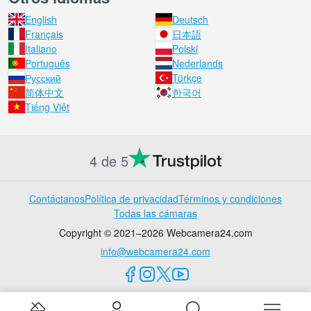
English
Deutsch
Français
日本語
Italiano
Polski
Português
Nederlands
Русский
Türkçe
简体中文
한국어
Tiếng Việt
4 de 5
Contáctanos
Política de privacidad
Términos y condiciones
Todas las cámaras
Copyright © 2021–2026 Webcamera24.com
info@webcamera24.com