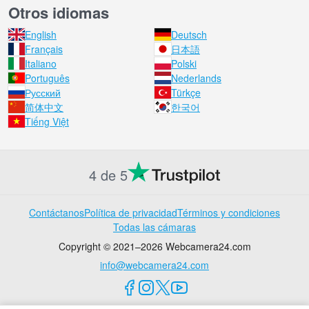
Otros idiomas
English
Deutsch
Français
日本語
Italiano
Polski
Português
Nederlands
Русский
Türkçe
简体中文
한국어
Tiếng Việt
4 de 5
Contáctanos
Política de privacidad
Términos y condiciones
Todas las cámaras
Copyright © 2021–2026 Webcamera24.com
info@webcamera24.com