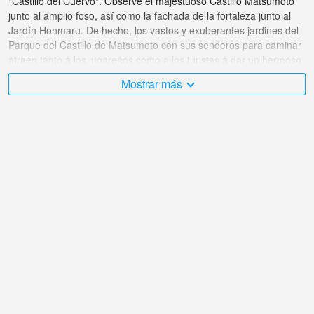
"Castillo del Cuervo". Observe el majestuoso Castillo Matsumoto
junto al amplio foso, así como la fachada de la fortaleza junto al
Jardín Honmaru. De hecho, los vastos y exuberantes jardines del
Parque del Castillo de Matsumoto con sus senderos para caminar
atraen tanto a los lugareños como a los turistas a dar un hermoso
paseo por este pintoresco espacio. Desde los terrenos del castillo,
Mostrar más
puede disfrutar de impresionantes vistas de los majestuosos Alpes
japoneses, y durante la vibrante temporada de primavera, se
transforma en un lugar popular de cerezos en flor. Desplácese
hacia abajo hasta nuestra página de mapas para ubicar esta
atracción turística en Matsumoto, Japón.