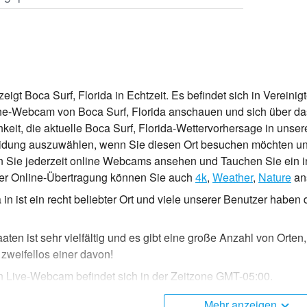
igt Boca Surf, Florida in Echtzeit. Es befindet sich in Vereinig
ine-Webcam von Boca Surf, Florida anschauen und sich über das
keit, die aktuelle Boca Surf, Florida-Wettervorhersage in unse
idung auszuwählen, wenn Sie diesen Ort besuchen möchten und
 Sie jederzeit online Webcams ansehen und Tauchen Sie ein 
eser Online-Übertragung können Sie auch
4k
,
Weather
,
Nature
an
a in ist ein recht beliebter Ort und viele unserer Benutzer hab
aaten ist sehr vielfältig und es gibt eine große Anzahl von Ort
t zweifellos einer davon!
n Live-Webcam befindet sich in der Zeitzone GMT-05:00.
Mehr anzeigen