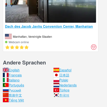
Dach des Jacob Javits Convention Center, Manhattan
Manhattan, Vereinigte Staaten
Webcam online
Andere Sprachen
English
Español
Français
日本語
Italiano
Polski
Português
Nederlands
Русский
Türkçe
简体中文
한국어
Tiếng Việt