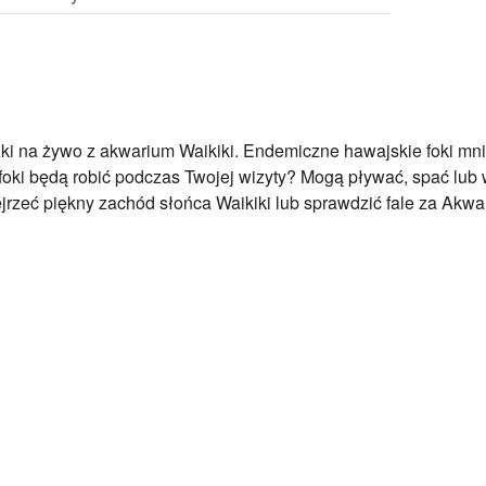
ki na żywo z akwarium Waikiki. Endemiczne hawajskie foki mni
foki będą robić podczas Twojej wizyty? Mogą pływać, spać lub 
jrzeć piękny zachód słońca Waikiki lub sprawdzić fale za Akwa