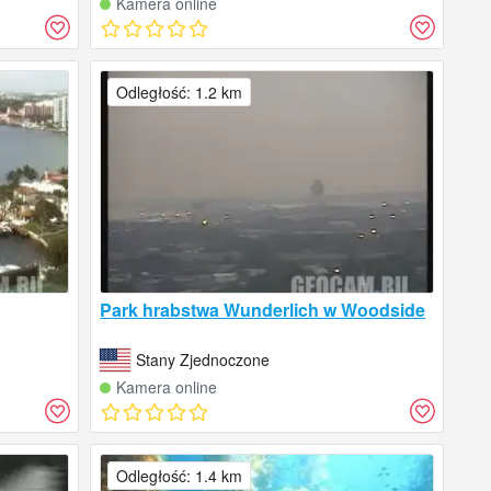
Kamera online
Odległość: 1.2 km
Park hrabstwa Wunderlich w Woodside
Stany Zjednoczone
Kamera online
Odległość: 1.4 km