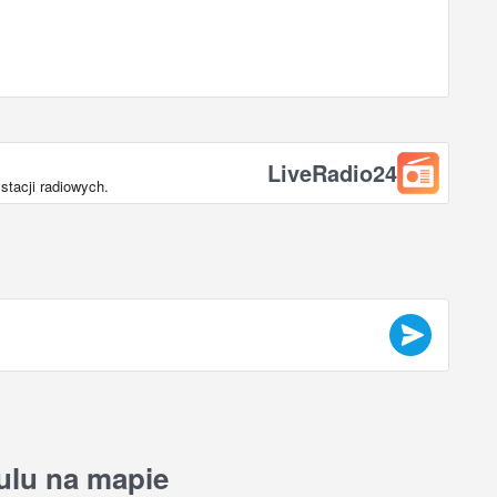
LiveRadio24
tacji radiowych.
ulu na mapie