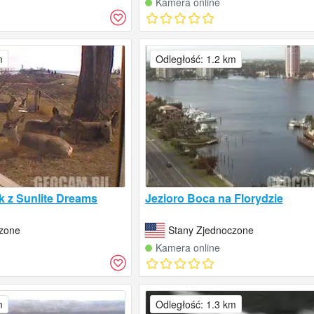
Kamera online
m
Odległość: 1.2 km
k z Sunlite Dreams
Jezioro Boca na Florydzie
czone
Stany Zjednoczone
Kamera online
m
Odległość: 1.3 km