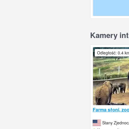
Kamery int
Odległość: 0.4 k
Farma słoni, zo
Stany Zjedno