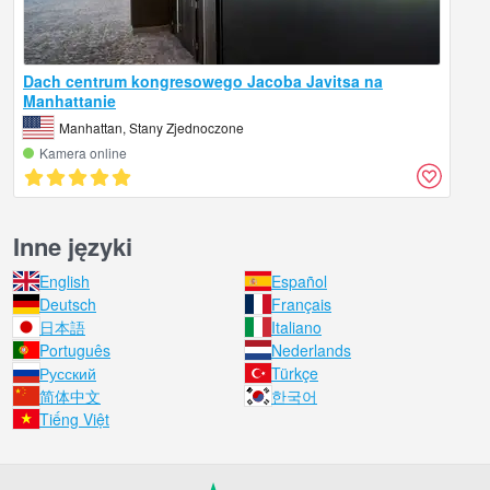
Dach centrum kongresowego Jacoba Javitsa na
Manhattanie
Manhattan, Stany Zjednoczone
Kamera online
Inne języki
English
Español
Deutsch
Français
日本語
Italiano
Português
Nederlands
Русский
Türkçe
简体中文
한국어
Tiếng Việt