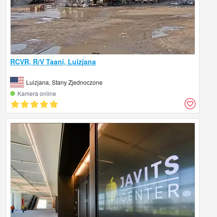
RCVR, R/V Taani, Luizjana
Luizjana, Stany Zjednoczone
Kamera online