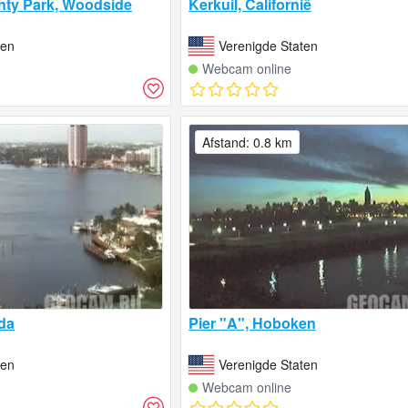
nty Park, Woodside
Kerkuil, Californië
ten
Verenigde Staten
Webcam online
Afstand: 0.8 km
ida
Pier "A", Hoboken
ten
Verenigde Staten
Webcam online