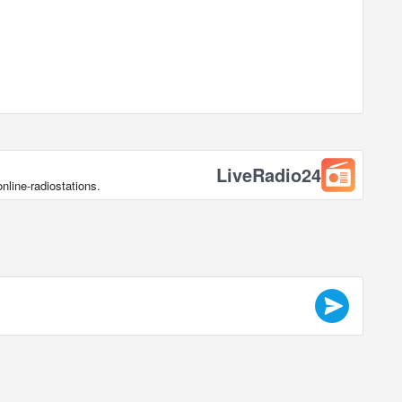
LiveRadio24
line-radiostations.