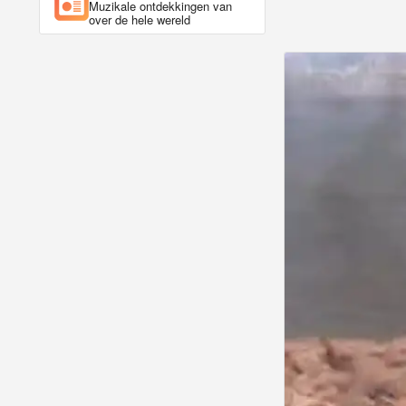
Muzikale ontdekkingen van
over de hele wereld