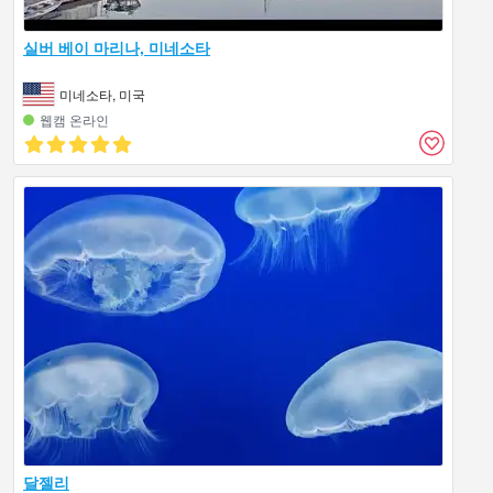
실버 베이 마리나, 미네소타
미네소타, 미국
웹캠 온라인
달젤리