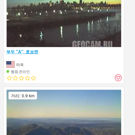
부두 "A", 호보켄
미국
웹캠 온라인
거리: 0.9 km