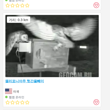
거리: 0.3 km
캘리포니아주 헛간올빼미
미국
웹캠 온라인