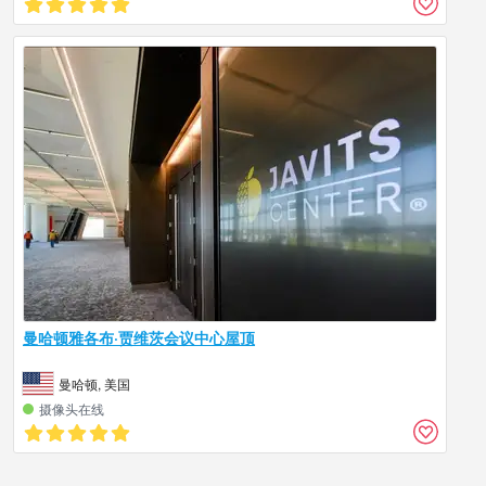
曼哈顿雅各布·贾维茨会议中心屋顶
曼哈顿, 美国
摄像头在线