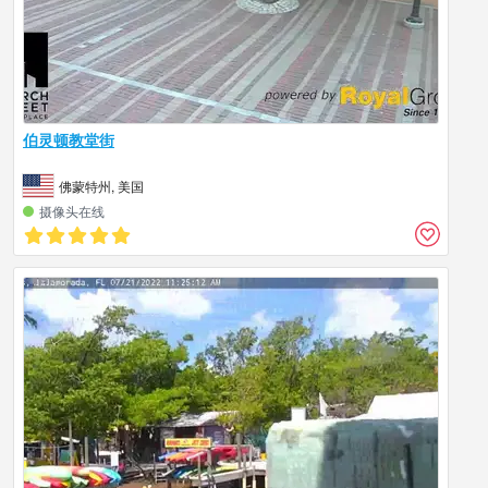
伯灵顿教堂街
佛蒙特州, 美国
摄像头在线