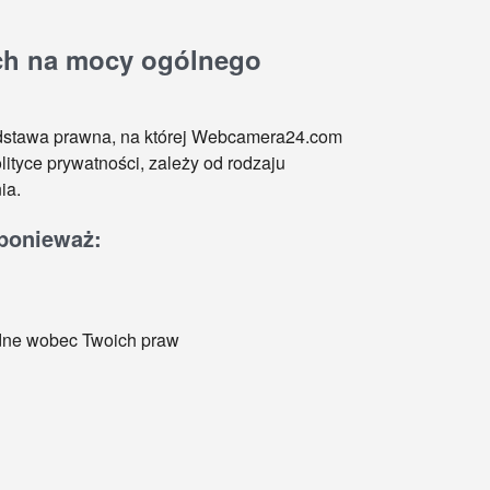
ch na mocy ogólnego
odstawa prawna, na której Webcamera24.com
ityce prywatności, zależy od rodzaju
ia.
ponieważ:
ędne wobec Twoich praw