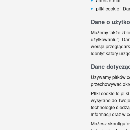
adres e-mail
pliki cookie i D
Dane o użytk
Możemy także zbier
użytkowaniu”). Dan
wersja przeglądark
identyfikatory urz
Dane dotycząc
Używamy plików co
przechowywać okre
Pliki cookie to pli
wysyłane do Twojej
technologie śledząc
informacji oraz w 
Możesz skonfigurow