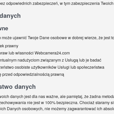
 bez odpowiednich zabezpieczeń, w tym zabezpieczenia Twoich 
 danych
wne
oże ujawnić Twoje Dane osobowe w dobrej wierze, że jest to
zek prawny
ć praw lub własności Webcamera24.com
ntualnym nadużyciom związanym z Usługą lub je badać
zeństwo osobiste użytkowników Usługi lub społeczeństwa
ę przed odpowiedzialnością prawną
stwo danych
ich danych jest dla nas ważne, ale pamiętaj, że żadna metoda 
rzechowywania nie jest w 100% bezpieczna. Chociaż staramy s
oich Danych osobowych, nie możemy zagwarantować ich absol