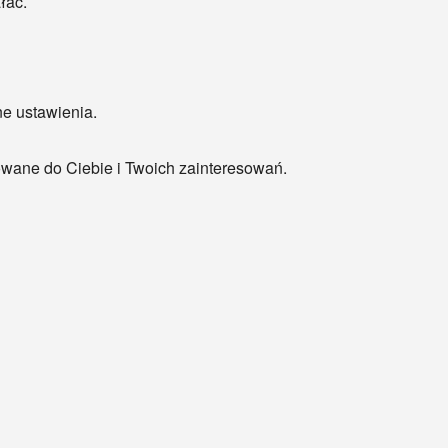
łać.
e ustawienia.
wane do Ciebie i Twoich zainteresowań.