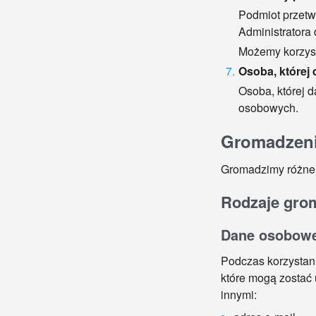
Podmiot przetw
Administratora
Możemy korzyst
Osoba, której 
Osoba, której 
osobowych.
Gromadzenie
Gromadzimy różne r
Rodzaje gro
Dane osobow
Podczas korzystani
które mogą zostać 
innymi: