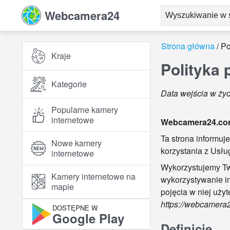
Webcamera24
Strona główna
Po
Kraje
Polityka 
Kategorie
Data wejścia w życi
Popularne kamery
internetowe
Webcamera24.c
Ta strona informu
Nowe kamery
korzystania z Usłu
internetowe
Wykorzystujemy Tw
Kamery internetowe na
wykorzystywanie inf
mapie
pojęcia w niej uży
https://webcamera
DOSTĘPNE W
Google Play
Definicje