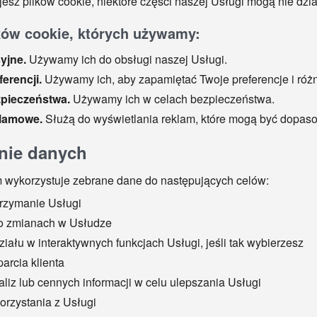
jesz plików cookie, niektóre części naszej Usługi mogą nie dzia
ków cookie, których używamy:
syjne.
Używamy ich do obsługi naszej Usługi.
ferencji.
Używamy ich, aby zapamiętać Twoje preferencje i różn
zpieczeństwa.
Używamy ich w celach bezpieczeństwa.
klamowe.
Służą do wyświetlania reklam, które mogą być dopaso
nie danych
ykorzystuje zebrane dane do następujących celów:
trzymanie Usługi
o zmianach w Usłudze
iału w interaktywnych funkcjach Usługi, jeśli tak wybierzesz
arcia klienta
liz lub cennych informacji w celu ulepszania Usługi
orzystania z Usługi