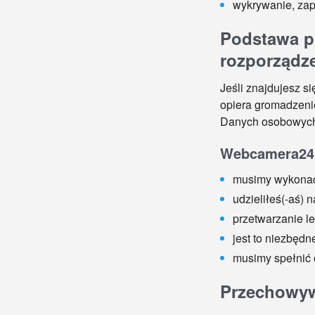
wykrywanie, zap
Podstawa p
rozporządz
Jeśli znajdujesz 
opiera gromadzenie
Danych osobowych,
Webcamera24.
musimy wykonać
udzieliłeś(-aś) 
przetwarzanie l
jest to niezbędn
musimy spełnić
Przechowyw