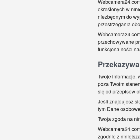
Webcamera24.com b
określonych w nin
niezbędnym do wyp
przestrzegania ob
Webcamera24.com b
przechowywane prz
funkcjonalności n
Przekazywa
Twoje informacje,
poza Twoim stanem
się od przepisów o
Jeśli znajdujesz s
tym Dane osobowe, 
Twoja zgoda na nin
Webcamera24.com p
zgodnie z niniejsz