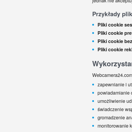
jednak nie akceptu
Przykłady pli
Pliki cookie se
Pliki cookie pre
Pliki cookie be
Pliki cookie re
Wykorzysta
Webcamera24.com w
zapewnianie i u
powiadamianie 
umożliwienie udz
świadczenie wsp
gromadzenie ana
monitorowanie k