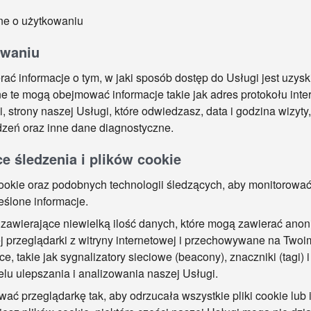
ane o użytkowaniu
owaniu
ać informacje o tym, w jaki sposób dostęp do Usługi jest uzysk
e te mogą obejmować informacje takie jak adres protokołu inter
i, strony naszej Usługi, które odwiedzasz, data i godzina wizyt
ądzeń oraz inne dane diagnostyczne.
e śledzenia i plików cookie
okie oraz podobnych technologii śledzących, aby monitorować
ślone informacje.
ki zawierające niewielką ilość danych, które mogą zawierać anoni
 przeglądarki z witryny internetowej i przechowywane na Twoi
e, takie jak sygnalizatory sieciowe (beacony), znaczniki (tagi) 
celu ulepszania i analizowania naszej Usługi.
ać przeglądarkę tak, aby odrzucała wszystkie pliki cookie lub 