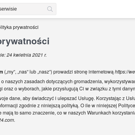
lityka prywatności
prywatności
e: 24 kwietnia 2021 r.
om
(„my”, „nas” lub „nasz”) prowadzi stronę internetową
https://
je o naszych zasadach dotyczących gromadzenia, wykorzystywa
gi oraz o wyborach, jakie przysługują Ci w związku z tymi danym
oje dane, aby świadczyć i ulepszać Usługę. Korzystając z Usł
ormacji zgodnie z niniejszą polityką. O ile w niniejszej Polity
te mają to samo znaczenie, co w naszych Warunkach korzystani
24.com
.