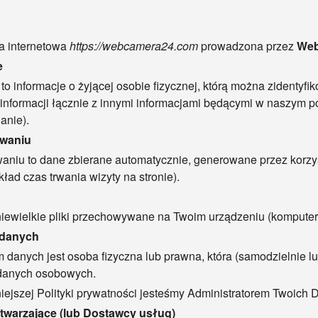
na internetowa
https://webcamera24.com
prowadzona przez
Web
e
 informacje o żyjącej osobie fizycznej, którą można zidentyfik
 informacji łącznie z innymi informacjami będącymi w naszym 
anie).
owaniu
aniu to dane zbierane automatycznie, generowane przez korzyst
kład czas trwania wizyty na stronie).
o niewielkie pliki przechowywane na Twoim urządzeniu (kompute
 danych
 danych jest osoba fizyczna lub prawna, która (samodzielnie lu
 danych osobowych.
niejszej Polityki prywatności jesteśmy Administratorem Twoic
twarzające (lub Dostawcy usług)