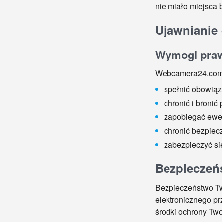
nie miało miejsca
Ujawnianie
Wymogi pra
Webcamera24.com m
spełnić obowią
chronić i broni
zapobiegać ewe
chronić bezpiec
zabezpieczyć si
Bezpieczeń
Bezpieczeństwo Two
elektronicznego p
środki ochrony Tw