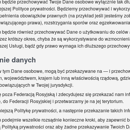
ędzie przechowywać Twoje Dane osobowe wyłącznie tak długo
iejszej Polityce prywatności. Będziemy przechowywać i wykor
ełnienia obowiązków prawnych (na przykład jeśli jesteśmy z
owiązującego prawa), rozstrzygania sporów oraz egzekwowani
ędzie również przechowywać Dane o użytkowaniu do celów an
ez krótszy okres, chyba że są wykorzystywane do wzmocnieni
aszej Usługi, bądź gdy prawo wymaga ich dłuższego przechowy
nie danych
 w tym Dane osobowe, mogą być przekazywane na — i przecho
, województwem, krajem lub inną właściwością rządową, gdzie
bowiązujących w Twojej jurysdykcji.
ię poza Federacją Rosyjską i zdecydujesz się przekazać nam in
do Federacji Rosyjskiej i przetwarzamy je na jej terytorium.
iejszą Politykę prywatności, a następnie przekazanie takich in
odejmie wszelkie rozsądnie konieczne kroki, aby zapewnić b
ą Polityką prywatności oraz aby żadne przekazywanie Twoich D