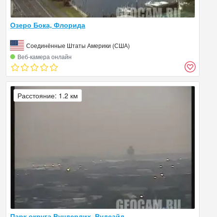
Озеро Бока, Флорида
Соединённые Штаты Америки (США)
Веб‑камера онлайн
Расстояние: 1.2 км
Парк округа Вундерлих, Вудсайд