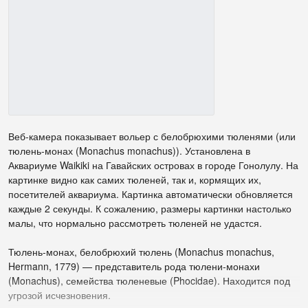
Веб-камера показывает вольер с белобрюхими тюленями (или
тюлень-монах (Monachus monachus)). Установлена в
Аквариуме Waikiki на Гавайских островах в городе Гонолулу. На
картинке видно как самих тюленей, так и, кормящих их,
посетителей аквариума. Картинка автоматически обновляется
каждые 2 секунды. К сожалению, размеры картинки настолько
малы, что нормально рассмотреть тюленей не удастся.
Тюлень-монах, белобрюхий тюлень (Monachus monachus,
Hermann, 1779) — представитель рода тюлени-монахи
(Monachus), семейства тюленевые (Phocidae). Находится под
угрозой исчезновения.