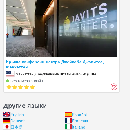
Крыша конференц-центра Джейкоба Джавитса,
Манхэттен
Манхэттен, Соединённые Штаты Америки (США)
Веб‑камера онлайн
Другие языки
English
Español
Deutsch
Français
日本語
Italiano