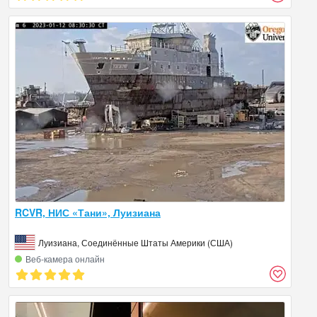
RCVR, НИС «Тани», Луизиана
Луизиана, Соединённые Штаты Америки (США)
Веб‑камера онлайн