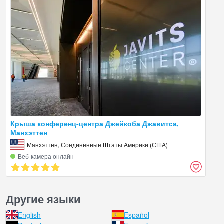
Крыша конференц-центра Джейкоба Джавитса,
Манхэттен
Манхэттен, Соединённые Штаты Америки (США)
Веб‑камера онлайн
Другие языки
English
Español