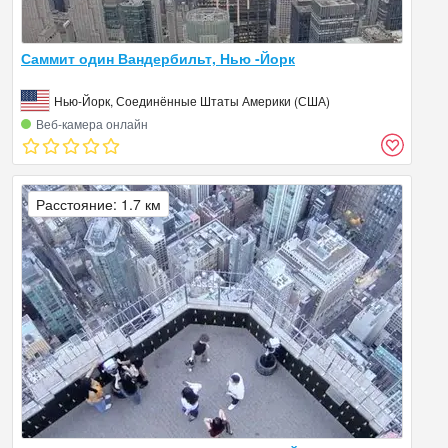
Саммит один Вандербильт, Нью -Йорк
Нью-Йорк, Соединённые Штаты Америки (США)
Веб‑камера онлайн
Расстояние: 1.7 км