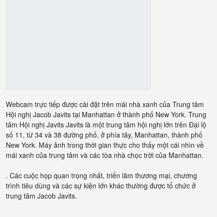
Webcam trực tiếp được cài đặt trên mái nhà xanh của Trung tâm
Hội nghị Jacob Javits tại Manhattan ở thành phố New York. Trung
tâm Hội nghị Javits Javits là một trung tâm hội nghị lớn trên Đại lộ
số 11, từ 34 và 38 đường phố, ở phía tây, Manhattan, thành phố
New York. Máy ảnh trong thời gian thực cho thấy một cái nhìn về
mái xanh của trung tâm và các tòa nhà chọc trời của Manhattan.
. Các cuộc họp quan trọng nhất, triển lãm thương mại, chương
trình tiêu dùng và các sự kiện lớn khác thường được tổ chức ở
trung tâm Jacob Javits.