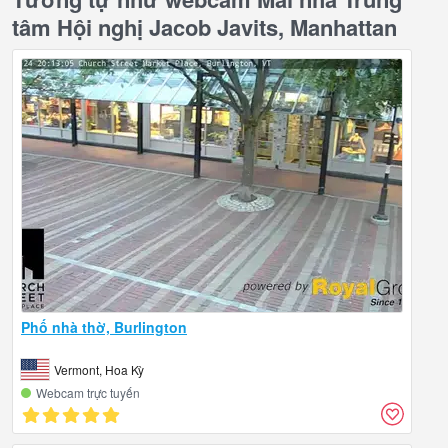
tâm Hội nghị Jacob Javits, Manhattan
Phố nhà thờ, Burlington
Vermont, Hoa Kỳ
Webcam trực tuyến