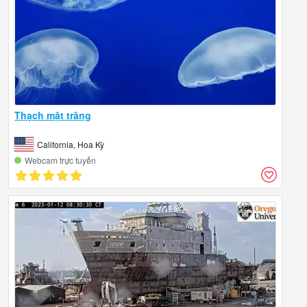
Thạch mặt trăng
California, Hoa Kỳ
Webcam trực tuyến