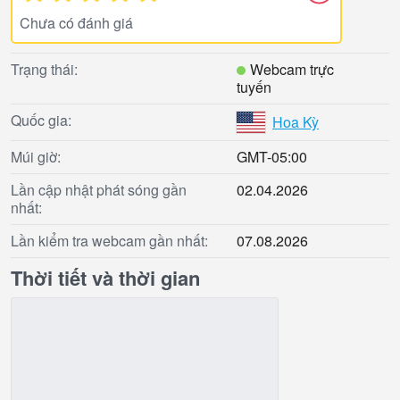
Chưa có đánh giá
Trạng thái:
Webcam trực
tuyến
Quốc gia:
Hoa Kỳ
Múi giờ:
GMT-05:00
Lần cập nhật phát sóng gần
02.04.2026
nhất:
Lần kiểm tra webcam gần nhất:
07.08.2026
Thời tiết và thời gian