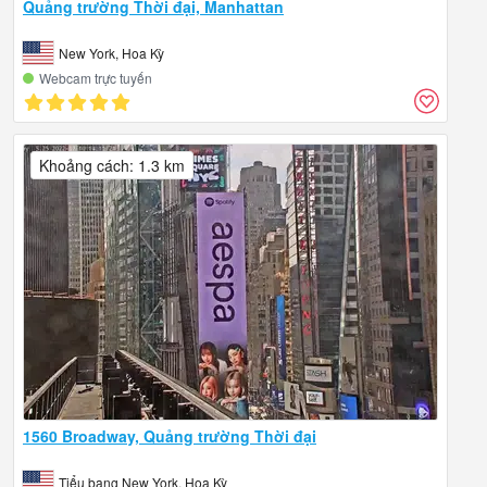
Quảng trường Thời đại, Manhattan
New York, Hoa Kỳ
Webcam trực tuyến
Khoảng cách: 1.3 km
1560 Broadway, Quảng trường Thời đại
Tiểu bang New York, Hoa Kỳ