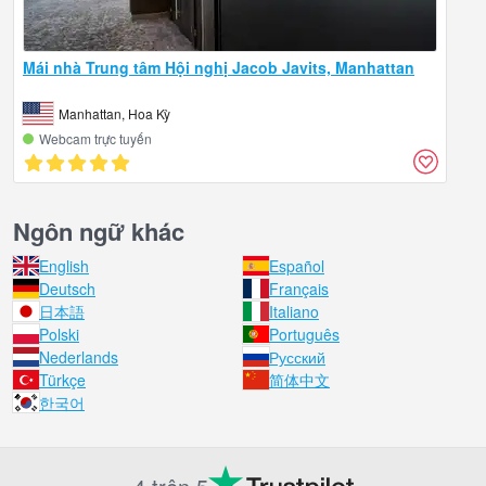
Mái nhà Trung tâm Hội nghị Jacob Javits, Manhattan
Manhattan, Hoa Kỳ
Webcam trực tuyến
Ngôn ngữ khác
English
Español
Deutsch
Français
日本語
Italiano
Polski
Português
Nederlands
Русский
Türkçe
简体中文
한국어