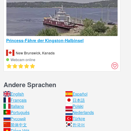
Princess-Fähre der Kingston-Halbinsel
New Brunswick, Kanada
Webcam online
Andere Sprachen
English
Español
Français
日本語
Italiano
Polski
Português
Nederlands
Русский
Türkçe
简体中文
한국어
Tiếng Việt