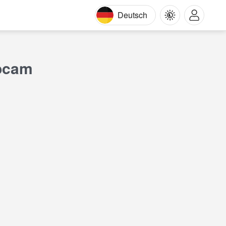
Deutsch
ebcam