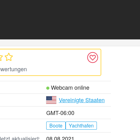
ewertungen
Webcam online
Vereinigte Staaten
GMT-06:00
Boote
Yachthafen
tzt aktualisiert:
08.08.2021