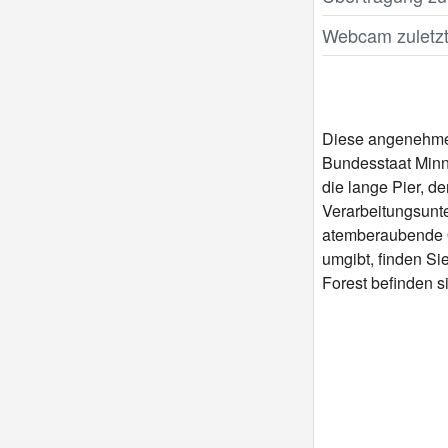
Webcam zuletzt 
Diese angenehme L
Bundesstaat Minn
die lange Pier, de
Verarbeitungsunte
atemberaubende O
umgibt, finden Si
Forest befinden s