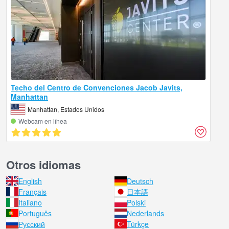
Techo del Centro de Convenciones Jacob Javits,
Manhattan
Manhattan, Estados Unidos
Webcam en línea
Otros idiomas
English
Deutsch
Français
日本語
Italiano
Polski
Português
Nederlands
Русский
Türkçe