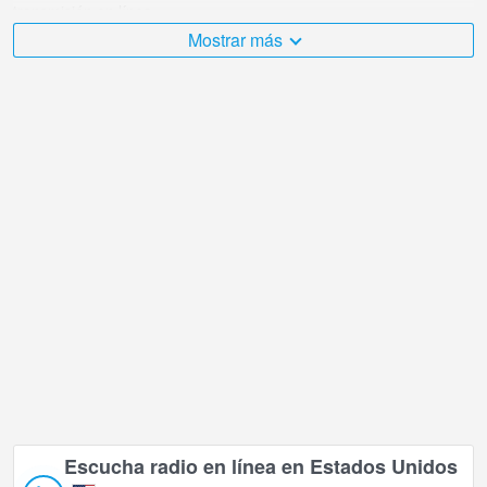
transmisión en línea.
Mostrar más
El Estados Unidos es muy diverso y hay una gran cantidad de
lugares que me gustaría visitar, ¡y Boca Surf, Florida en es sin
duda uno de ellos!
La cámara web en vivo de Estados Unidos se encuentra en la
zona horaria GMT-05:00.
Escucha radio en línea en Estados Unidos