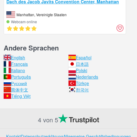
Dach des Jacob Javits Convention Center, Manhattan
Manhattan, Vereinigte Staaten
Webcam online
Andere Sprachen
English
Español
Français
日本語
Italiano
Polski
Português
Nederlands
Русский
Türkçe
简体中文
한국어
Tiếng Việt
4 von 5
Kontakt
Datenschutzerklärung
Allgemeine Geschäftsbedingungen