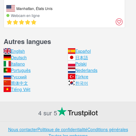
Manhattan, États Unis
Webcam en ligne
Autres langues
English
Español
Deutsch
日本語
Italiano
Polski
Português
Nederlands
Русский
Türkçe
简体中文
한국어
Tiếng Việt
4 sur 5
Nous contacter
Politique de confidentialité
Conditions générales
Toutes les webcams