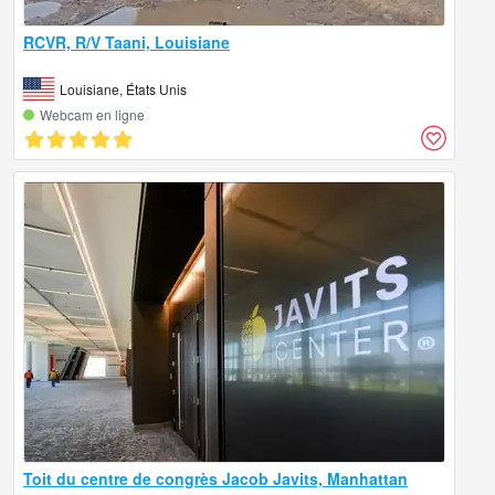
RCVR, R/V Taani, Louisiane
Louisiane, États Unis
Webcam en ligne
Toit du centre de congrès Jacob Javits, Manhattan