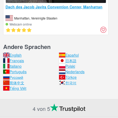
Dach des Jacob Javits Convention Center, Manhattan
Manhattan, Vereinigte Staaten
Webcam online
Andere Sprachen
English
Español
Français
日本語
Italiano
Polski
Português
Nederlands
Русский
Türkçe
简体中文
한국어
Tiếng Việt
4 von 5