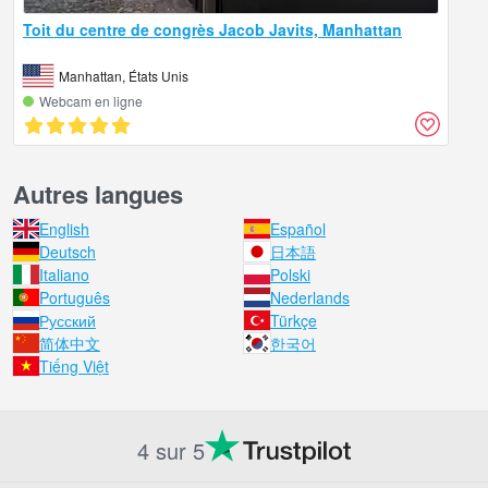
Toit du centre de congrès Jacob Javits, Manhattan
Manhattan, États Unis
Webcam en ligne
Autres langues
English
Español
Deutsch
日本語
Italiano
Polski
Português
Nederlands
Русский
Türkçe
简体中文
한국어
Tiếng Việt
4 sur 5