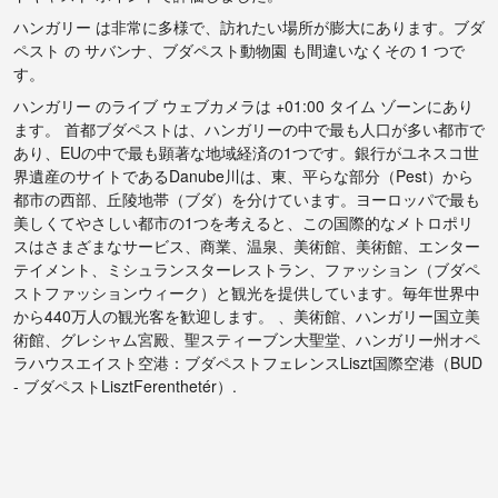
ハンガリー は非常に多様で、訪れたい場所が膨大にあります。ブダ
ペスト の サバンナ、ブダペスト動物園 も間違いなくその 1 つで
す。
ハンガリー のライブ ウェブカメラは +01:00 タイム ゾーンにあり
ます。 首都ブダペストは、ハンガリーの中で最も人口が多い都市で
あり、EUの中で最も顕著な地域経済の1つです。銀行がユネスコ世
界遺産のサイトであるDanube川は、東、平らな部分（Pest）から
都市の西部、丘陵地帯（ブダ）を分けています。ヨーロッパで最も
美しくてやさしい都市の1つを考えると、この国際的なメトロポリ
スはさまざまなサービス、商業、温泉、美術館、美術館、エンター
テイメント、ミシュランスターレストラン、ファッション（ブダペ
ストファッションウィーク）と観光を提供しています。毎年世界中
から440万人の観光客を歓迎します。 、美術館、ハンガリー国立美
術館、グレシャム宮殿、聖スティーブン大聖堂、ハンガリー州オペ
ラハウスエイスト空港：ブダペストフェレンスLiszt国際空港（BUD
- ブダペストLisztFerenthetér）.