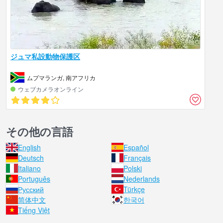
ジュマ私設動物保護区
ムプマランガ, 南アフリカ
ウェブカメラオンライン
その他の言語
English
Español
Deutsch
Français
Italiano
Polski
Português
Nederlands
Русский
Türkçe
简体中文
한국어
Tiếng Việt