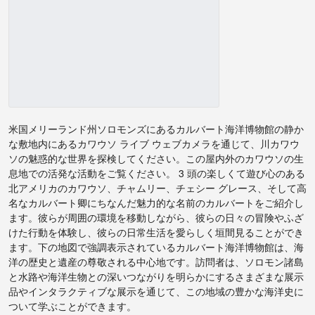
米国メリーランド州ソロモンズにあるカルバート海洋博物館の静か
な敷地内にあるカワウソ ライブ ウェブカメラを通じて、川カワウ
ソの魅惑的な世界を探検してください。この屋内外のカワウソの生
息地での活発な活動をご覧ください。 3 頭の楽しくて遊び心のある
北アメリカのカワウソ、チャムリー、チェシー グレース、そして高
名なカルバート卿にちなんだ魅力的な名前のカルバートをご紹介し
ます。彼らが周囲の環境を移動しながら、彼らの日々の冒険やふざ
けた行動を体験し、彼らの日常生活を愛らしく垣間見ることができ
ます。下の地図で強調表示されているカルバート海洋博物館は、海
洋の歴史と遺産の尊敬される中心地です。訪問者は、ソロモン諸島
と水路や海洋生物との深いつながりを明らかにするさまざまな展示
品やインタラクティブな展示を通じて、この地域の豊かな海洋史に
ついて学ぶことができます。