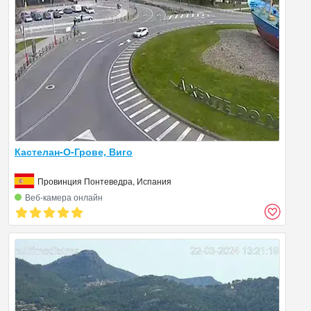
Кастелан-О-Грове, Виго
Провинция Понтеведра, Испания
Веб‑камера онлайн