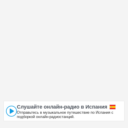
Испания очень разнообразна и есть огромное количество мест,
которые мне хотелось бы посетить и Остров Лансароте,
Испания в , несомненно, одно из них!
Остров Лансароте, Испания расположена в часовом поясе
GMT+01:00.
Слушайте онлайн‑радио в Испания
Отправьтесь в музыкальное путешествие по Испания с
подборкой онлайн‑радиостанций.