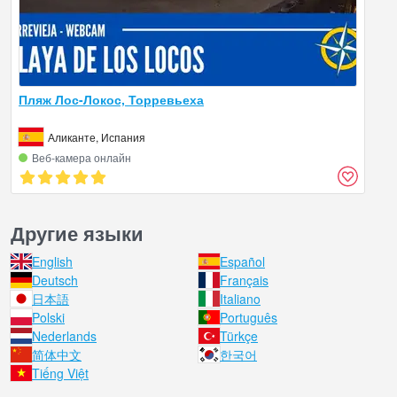
Пляж Лос-Локос, Торревьеха
Аликанте, Испания
Веб‑камера онлайн
Другие языки
English
Español
Deutsch
Français
日本語
Italiano
Polski
Português
Nederlands
Türkçe
简体中文
한국어
Tiếng Việt