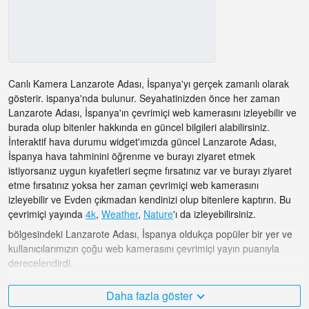
Canlı Kamera Lanzarote Adası, İspanya'yı gerçek zamanlı olarak
gösterir. ispanya'nda bulunur. Seyahatinizden önce her zaman
Lanzarote Adası, İspanya'ın çevrimiçi web kamerasını izleyebilir ve
burada olup bitenler hakkında en güncel bilgileri alabilirsiniz.
İnteraktif hava durumu widget'ımızda güncel Lanzarote Adası,
İspanya hava tahminini öğrenme ve burayı ziyaret etmek
istiyorsanız uygun kıyafetleri seçme fırsatınız var ve burayı ziyaret
etme fırsatınız yoksa her zaman çevrimiçi web kamerasını
izleyebilir ve Evden çıkmadan kendinizi olup bitenlere kaptırın. Bu
çevrimiçi yayında
4k
,
Weather
,
Nature
'ı da izleyebilirsiniz.
bölgesindeki Lanzarote Adası, İspanya oldukça popüler bir yer ve
kullanıcılarımızın çoğu web kamerasını çevrimiçi yayın puanıyla
derecelendirdi.
ispanya çok çeşitli ve ziyaret etmek istediğim çok sayıda yer var ve
Daha fazla göster
bölgesindeki Lanzarote Adası, İspanya şüphesiz bunlardan biri!