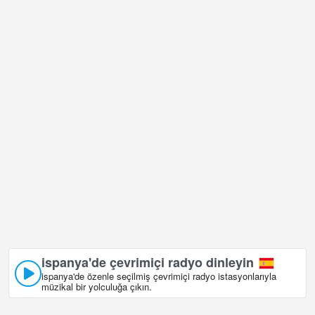
ispanya canlı web kamerası GMT+01:00 saat diliminde bulunuyor.
ispanya'de çevrimiçi radyo dinleyin
ispanya'de özenle seçilmiş çevrimiçi radyo istasyonlarıyla
müzikal bir yolculuğa çıkın.