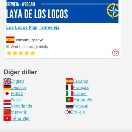
Los Locos Plajı, Torrevieja
Alicante, ispanya
Web kamerası çevrimiçi
Diğer diller
English
Español
Deutsch
Français
日本語
Italiano
Polski
Português
Nederlands
Русский
简体中文
한국어
Tiếng Việt