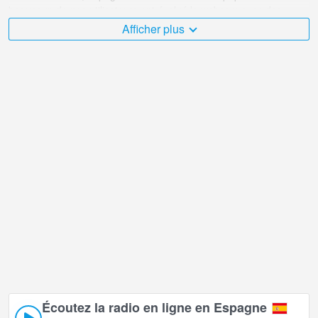
beaucoup de nos utilisateurs ont évalué la webcam avec des
points de diffusion en ligne.
Afficher plus
Le Espagne est très diversifié et il y a un grand nombre d'endroits
que j'aimerais visiter, et Île de Lanzarote, Espagne dans en fait
sans aucun doute partie!
La webcam en direct Espagne est située dans le fuseau horaire
GMT+01:00.
Écoutez la radio en ligne en Espagne