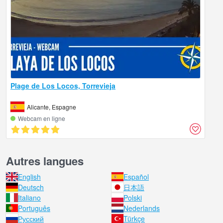
Plage de Los Locos, Torrevieja
Alicante, Espagne
Webcam en ligne
Autres langues
English
Español
Deutsch
日本語
Italiano
Polski
Português
Nederlands
Русский
Türkçe