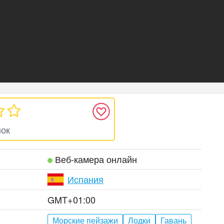
нок
Веб‑камера онлайн
Испания
GMT+01:00
Морские пейзажи
Лодки
Гавань