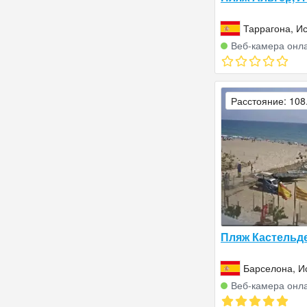
Таррагона, И
Веб‑камера онл
Расстояние: 108
Пляж Кастельд
Барселона, И
Веб‑камера онл