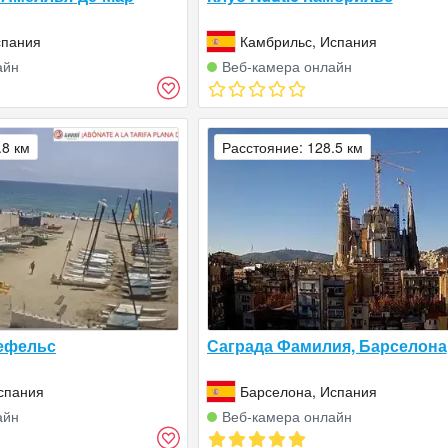
спания
Камбрильс, Испания
айн
Веб‑камера онлайн
.8 км
Расстояние: 128.5 км
ефельс
Саграда Фамилия, Барселона
спания
Барселона, Испания
айн
Веб‑камера онлайн