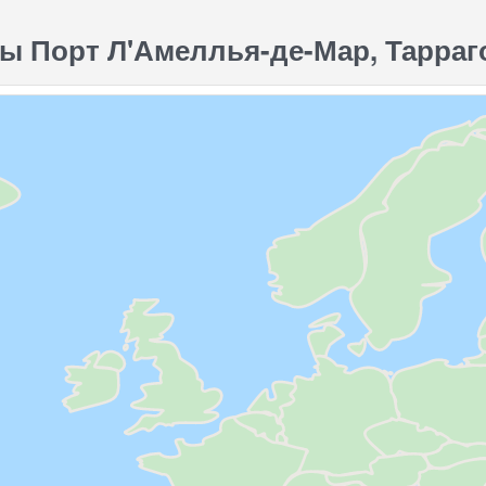
ы Порт Л'Амеллья-де-Мар, Тарраго