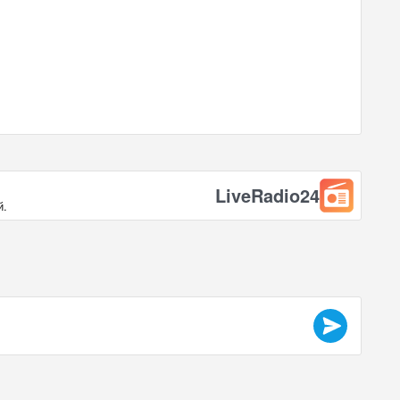
LiveRadio24
й.