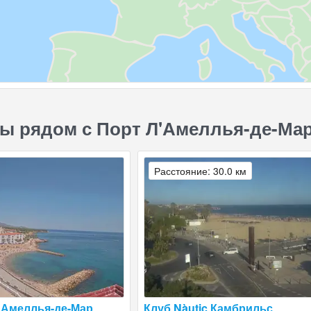
ы рядом с Порт Л'Амеллья-де-Мар
Расстояние: 30.0 км
'Амеллья-де-Мар
Клуб Nàutic Камбрильс