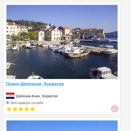
Првич Шепурине, Хорватия
Шибеник-Книн, Хорватия
Веб‑камера онлайн