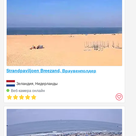
Strandpaviljoen Breezand, Враувенполдер
Зеландия, Нидерланды
Веб‑камера онлайн