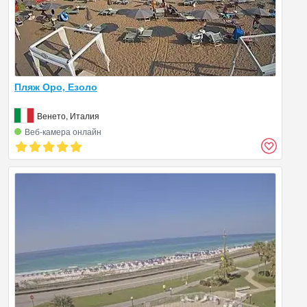
Пляж Оро, Езоло
Венето, Италия
Веб‑камера онлайн