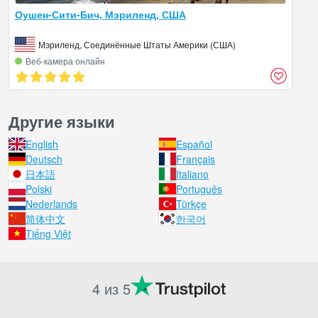
Оушен-Сити-Бич, Мэриленд, США
Мэриленд, Соединённые Штаты Америки (США)
Веб‑камера онлайн
Другие языки
English
Español
Deutsch
Français
日本語
Italiano
Polski
Português
Nederlands
Türkçe
简体中文
한국어
Tiếng Việt
4 из 5