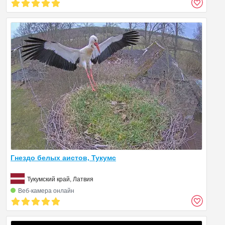
Гнездо белых аистов, Тукумс
Тукумский край, Латвия
Веб‑камера онлайн