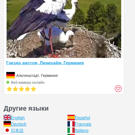
Гнездо аистов, Линдхайм, Германия
Альтенштадт, Германия
Веб‑камера онлайн
Другие языки
English
Español
Deutsch
Français
日本語
Italiano