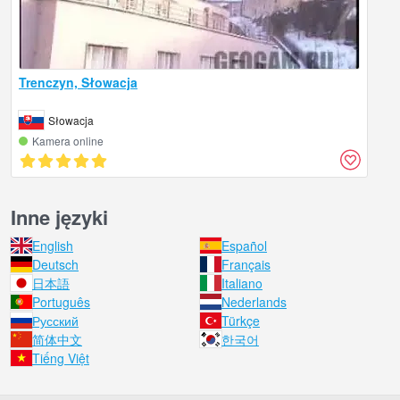
Trenczyn, Słowacja
Słowacja
Kamera online
Inne języki
English
Español
Deutsch
Français
日本語
Italiano
Português
Nederlands
Русский
Türkçe
简体中文
한국어
Tiếng Việt