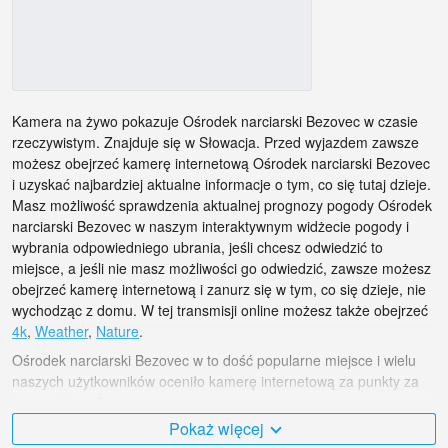
Kamera na żywo pokazuje Ośrodek narciarski Bezovec w czasie
rzeczywistym. Znajduje się w Słowacja. Przed wyjazdem zawsze
możesz obejrzeć kamerę internetową Ośrodek narciarski Bezovec
i uzyskać najbardziej aktualne informacje o tym, co się tutaj dzieje.
Masz możliwość sprawdzenia aktualnej prognozy pogody Ośrodek
narciarski Bezovec w naszym interaktywnym widżecie pogody i
wybrania odpowiedniego ubrania, jeśli chcesz odwiedzić to
miejsce, a jeśli nie masz możliwości go odwiedzić, zawsze możesz
obejrzeć kamerę internetową i zanurz się w tym, co się dzieje, nie
wychodząc z domu. W tej transmisji online możesz także obejrzeć
4k
,
Weather
,
Nature
.
Ośrodek narciarski Bezovec w to dość popularne miejsce i wielu
naszych użytkowników oceniło kamerę internetową za punkty za
transmisję online.
Pokaż więcej
Słowacja jest bardzo różnorodny i jest mnóstwo miejsc, które