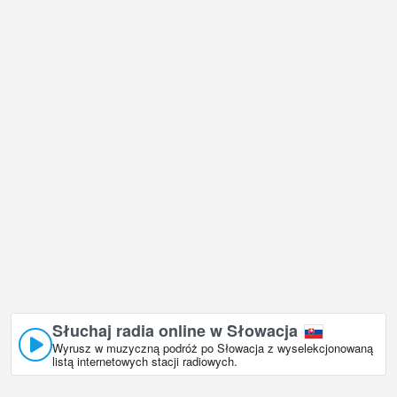
chciałbym odwiedzić, a Ośrodek narciarski Bezovec w jest
niewątpliwie jednym z nich!
Słowacja kamera internetowa na żywo znajduje się w strefie
czasowej GMT+02:00.
Słuchaj radia online w Słowacja
Wyrusz w muzyczną podróż po Słowacja z wyselekcjonowaną
listą internetowych stacji radiowych.