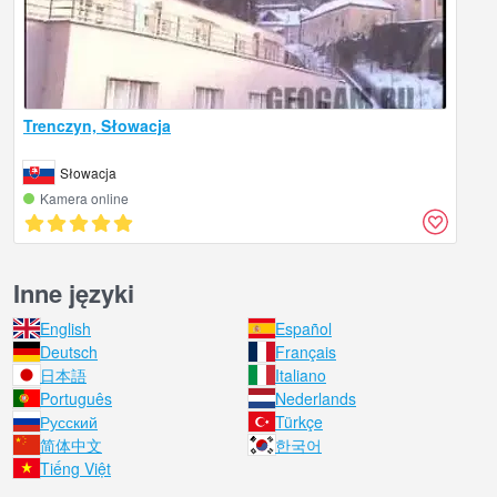
Trenczyn, Słowacja
Słowacja
Kamera online
Inne języki
English
Español
Deutsch
Français
日本語
Italiano
Português
Nederlands
Русский
Türkçe
简体中文
한국어
Tiếng Việt