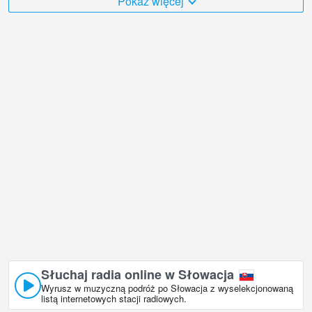
Pokaż więcej
Słowacja jest bardzo różnorodny i jest mnóstwo miejsc, które
chciałbym odwiedzić, a Ośrodek narciarski Jahodna na Słowacji w
jest niewątpliwie jednym z nich!
Słowacja kamera internetowa na żywo znajduje się w strefie
czasowej GMT+02:00.
Słuchaj radia online w Słowacja
Wyrusz w muzyczną podróż po Słowacja z wyselekcjonowaną
listą internetowych stacji radiowych.