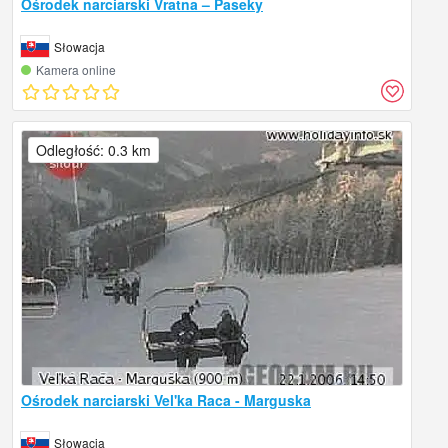
Ośrodek narciarski Vratna – Paseky
Słowacja
Kamera online
Odległość: 0.3 km
Ośrodek narciarski Vel'ka Raca - Marguska
Słowacja