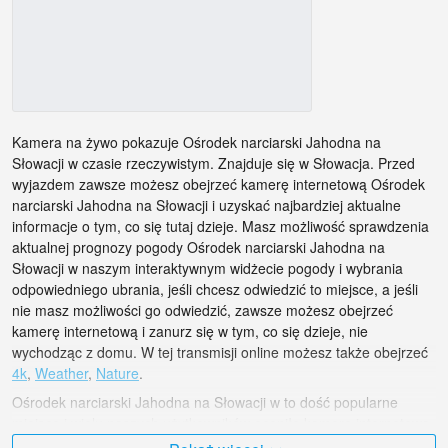
Kamera na żywo pokazuje Ośrodek narciarski Jahodna na
Słowacji w czasie rzeczywistym. Znajduje się w Słowacja. Przed
wyjazdem zawsze możesz obejrzeć kamerę internetową Ośrodek
narciarski Jahodna na Słowacji i uzyskać najbardziej aktualne
informacje o tym, co się tutaj dzieje. Masz możliwość sprawdzenia
aktualnej prognozy pogody Ośrodek narciarski Jahodna na
Słowacji w naszym interaktywnym widżecie pogody i wybrania
odpowiedniego ubrania, jeśli chcesz odwiedzić to miejsce, a jeśli
nie masz możliwości go odwiedzić, zawsze możesz obejrzeć
kamerę internetową i zanurz się w tym, co się dzieje, nie
wychodząc z domu. W tej transmisji online możesz także obejrzeć
4k
,
Weather
,
Nature
.
Ośrodek narciarski Jahodna na Słowacji w to dość popularne
miejsce i wielu naszych użytkowników oceniło kamerę internetową
za punkty za transmisję online.