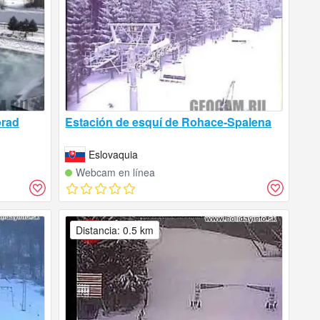
prad
Estación de esquí de Rohace-Spalena
Eslovaquia
Webcam en línea
Distancia: 0.5 km