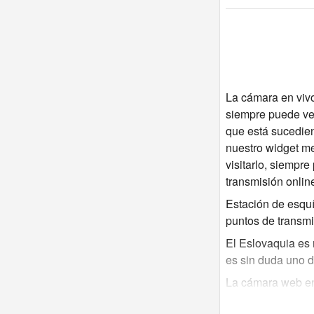
La cámara en vivo
siempre puede ver
que está sucedien
nuestro widget met
visitarlo, siempr
transmisión onlin
Estación de esquí
puntos de transmi
El Eslovaquia es 
es sin duda uno d
La cámara web en