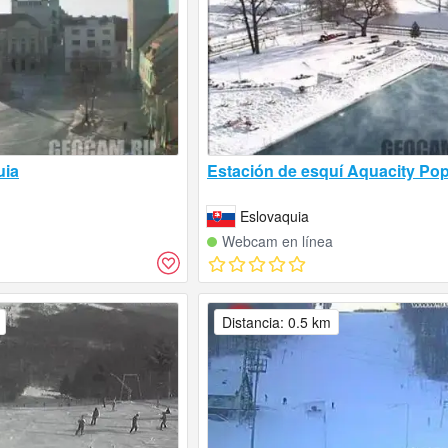
uia
Estación de esquí Aquacity Po
Eslovaquia
Webcam en línea
Distancia: 0.5 km