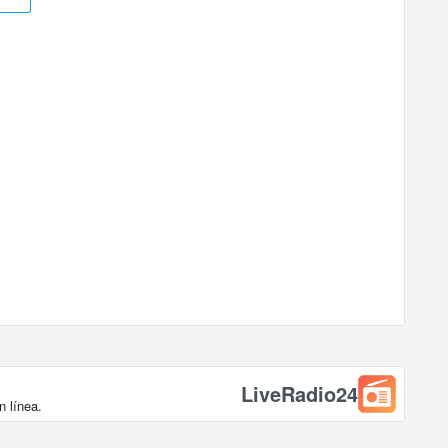
LiveRadio24
 línea.