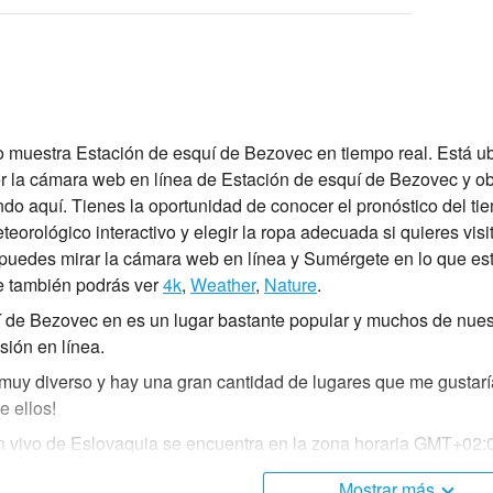
 muestra Estación de esquí de Bezovec en tiempo real. Está ub
 la cámara web en línea de Estación de esquí de Bezovec y obt
do aquí. Tienes la oportunidad de conocer el pronóstico del t
eorológico interactivo y elegir la ropa adecuada si quieres visit
e puedes mirar la cámara web en línea y Sumérgete en lo que est
e también podrás ver
4k
,
Weather
,
Nature
.
 de Bezovec en es un lugar bastante popular y muchos de nuest
sión en línea.
muy diverso y hay una gran cantidad de lugares que me gustaría
e ellos!
 vivo de Eslovaquia se encuentra en la zona horaria GMT+02:
Mostrar más