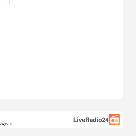
LiveRadio24
iowych.