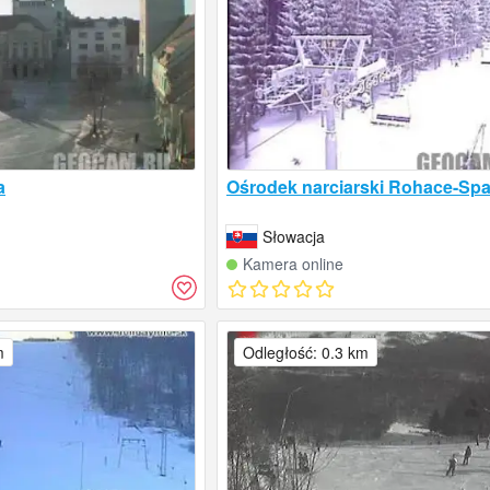
a
Ośrodek narciarski Rohace-Spa
Słowacja
Kamera online
m
Odległość: 0.3 km