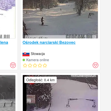
lena
Ośrodek narciarski Bezovec
Słowacja
Kamera online
Odległość: 0.4 km