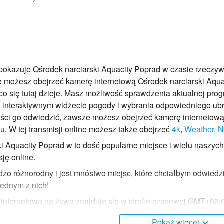
okazuje Ośrodek narciarski Aquacity Poprad w czasie rzeczywi
możesz obejrzeć kamerę internetową Ośrodek narciarski Aquaci
 co się tutaj dzieje. Masz możliwość sprawdzenia aktualnej pr
nteraktywnym widżecie pogody i wybrania odpowiedniego ubrani
ci go odwiedzić, zawsze możesz obejrzeć kamerę internetową i 
. W tej transmisji online możesz także obejrzeć
4k
,
Weather
,
N
ki Aquacity Poprad w to dość popularne miejsce i wielu naszyc
sję online.
dzo różnorodny i jest mnóstwo miejsc, które chciałbym odwiedz
jednym z nich!
internetowa na żywo znajduje się w strefie czasowej GMT+02:
Pokaż więcej