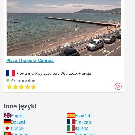
Plaża Thales w Cannes
Prowansja-Alpy-Lazurowe Wybrzeże, Francja
Kamera online
Inne języki
English
Español
Deutsch
Français
日本語
Italiano
Português
Nederlands