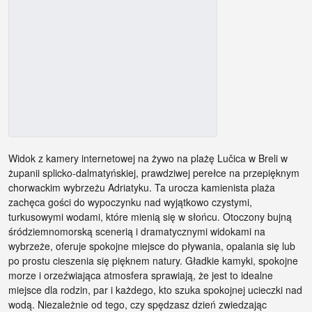
Widok z kamery internetowej na żywo na plażę Lučica w Breli w
żupanii splicko-dalmatyńskiej, prawdziwej perełce na przepięknym
chorwackim wybrzeżu Adriatyku. Ta urocza kamienista plaża
zachęca gości do wypoczynku nad wyjątkowo czystymi,
turkusowymi wodami, które mienią się w słońcu. Otoczony bujną
śródziemnomorską scenerią i dramatycznymi widokami na
wybrzeże, oferuje spokojne miejsce do pływania, opalania się lub
po prostu cieszenia się pięknem natury. Gładkie kamyki, spokojne
morze i orzeźwiająca atmosfera sprawiają, że jest to idealne
miejsce dla rodzin, par i każdego, kto szuka spokojnej ucieczki nad
wodą. Niezależnie od tego, czy spędzasz dzień zwiedzając