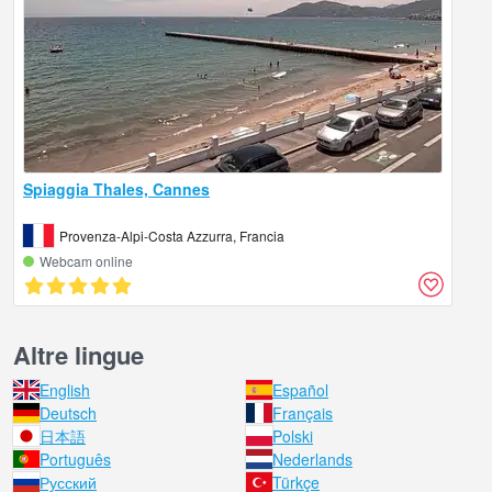
Spiaggia Thales, Cannes
Provenza-Alpi-Costa Azzurra, Francia
Webcam online
Altre lingue
English
Español
Deutsch
Français
日本語
Polski
Português
Nederlands
Русский
Türkçe