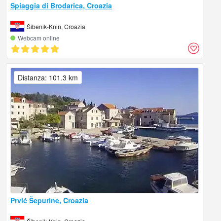
Spiaggia di Brodarica, Croazia
Šibenik-Knin, Croazia
Webcam online
Distanza: 101.3 km
Prvić Šepurine, Croazia