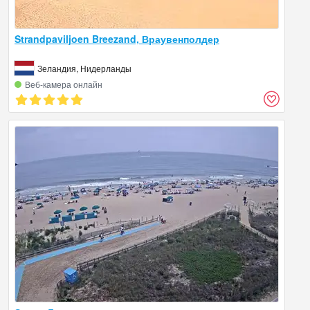
Strandpaviljoen Breezand, Враувенполдер
Зеландия, Нидерланды
Веб‑камера онлайн