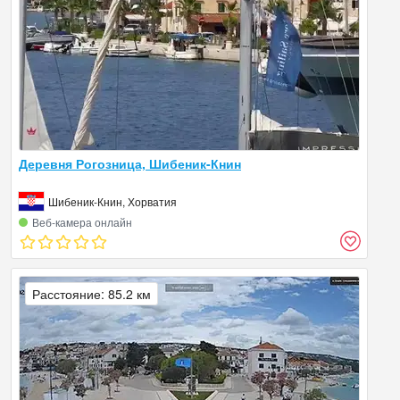
Деревня Рогозница, Шибеник-Книн
Шибеник-Книн, Хорватия
Веб‑камера онлайн
Расстояние: 85.2 км