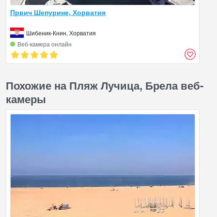
Првич Шепурине, Хорватия
Шибеник-Книн, Хорватия
Веб‑камера онлайн
Похожие на Пляж Лучица, Брела веб-
камеры