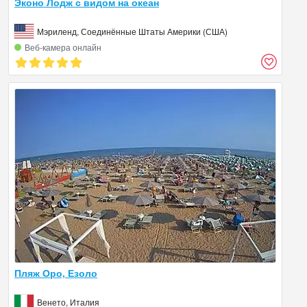
Эконо Лодж с видом на океан
Мэриленд, Соединённые Штаты Америки (США)
Веб‑камера онлайн
Пляж Оро, Езоло
Венето, Италия