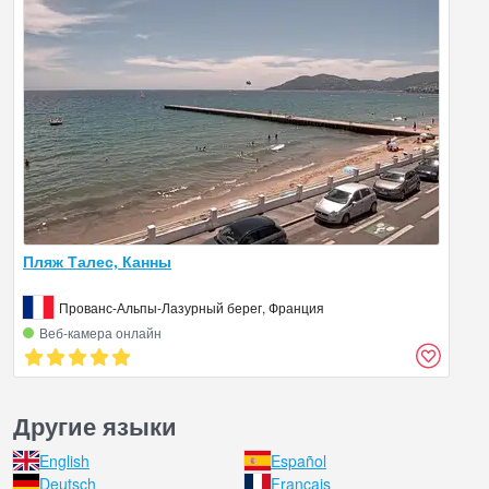
Пляж Талес, Канны
Прованс-Альпы-Лазурный берег, Франция
Веб‑камера онлайн
Другие языки
English
Español
Deutsch
Français